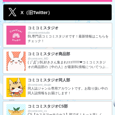
X（旧Twitter）
コミコミスタジオ
@comicomistudio
BL専門店コミコミスタジオです！最新情報はこちらを
チェック！
コミコミスタジオ商品部
@comicomi_MD
( ｣ﾟДﾟ) BL好きさん集まれｴｴｴ!!!!!!!❤コミコミスタジ
オの商品部の［中の人］が最新BL情報についてつぶや
きます♥
コミコミスタジオ同人部
@comicomi_doujin
同人誌ジャンル専用アカウントです。お取り扱い中の
同人誌情報をお届けします！
コミコミスタジオCS部
@comicomi_cs
CS【カスタマーサクセス】部です！もっと楽しく、