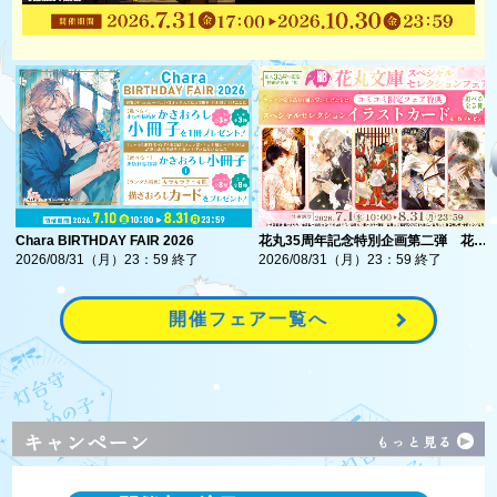
Chara BIRTHDAY FAIR 2026
花丸35周年記念特別企画第二弾 花丸
文庫スペシャルセレクションフェア
2026/08/31（月）23：59 終了
2026/08/31（月）23：59 終了
開催フェア一覧へ
キャンペーン
もっと見る