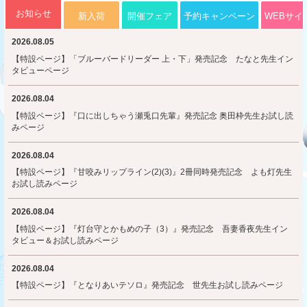
お知らせ
新入荷
開催フェア
予約キャンペーン
WEBサイ
2026.08.05
【特設ページ】「ブルーバードリーダー 上・下」発売記念 たなと先生イン
タビューページ
2026.08.04
【特設ページ】『口に出しちゃう瀬兎口先輩』発売記念 奥田枠先生お試し読
みページ
2026.08.04
【特設ページ】『甘咬みリップライン(2)(3)』2冊同時発売記念 よも灯先生
お試し読みページ
2026.08.04
【特設ページ】『灯台守とかもめの子（3）』発売記念 吾妻香夜先生イン
タビュー＆お試し読みページ
2026.08.04
【特設ページ】『となりあいテソロ』発売記念 世先生お試し読みページ