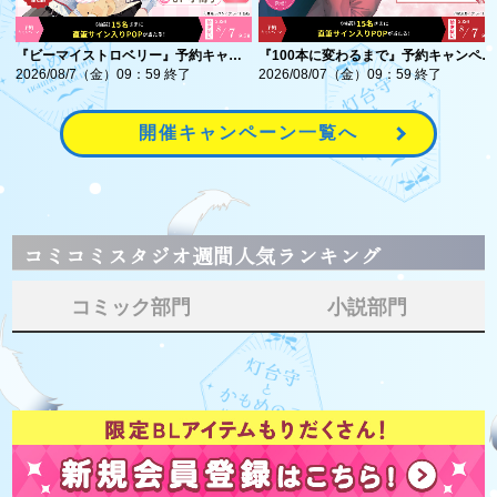
『ビーマイストロベリー』予約キャン
『100本に変わるまで』予約キャンペー
ペーン 春憂ラパン先生直筆サイン入り
ン 雪浦路先生直筆サイン入りPOPをプ
2026/08/7（金）09：59 終了
2026/08/07（金）09：59 終了
POPをプレゼント！
レゼント！
開催キャンペーン一覧へ
コミコミスタジオ週間人気ランキング
コミック部門
小説部門