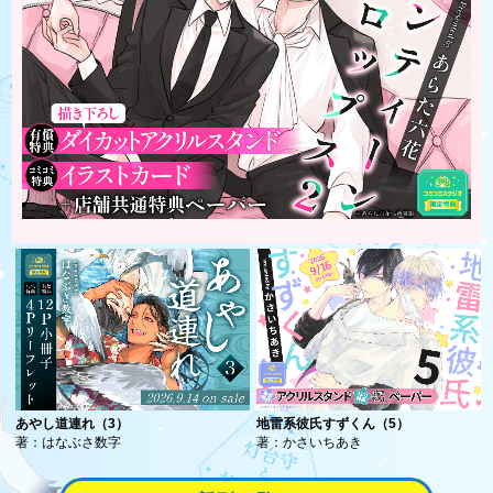
あやし道連れ（3）
地雷系彼氏すずくん（5）
著：はなぶさ数字
著：かさいちあき