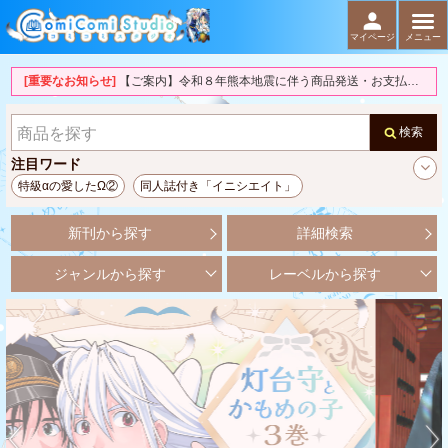
マイページ
メニュー
[重要なお知らせ]
【令和8年熊本地震】被災された皆様へのお見舞い
検索
注目ワード
特級αの愛したΩ②
同人誌付き「イニシエイト」
「αの花嫁」新作グッズ
Chara BIRTHDAY FAIR 2026
開催フェア一覧
新刊から探す
詳細検索
ポイント交換
お試し読み
有償特典
ジャンルから探す
レーベルから探す