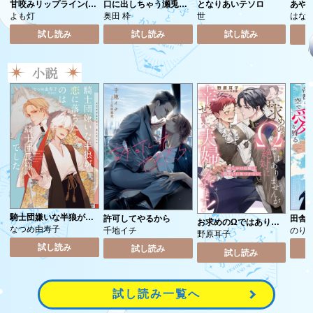
甘咬みリップライン(2)
口に出しちゃう瀬兎口
となりあいテソロ
あや
(3)
先輩
よも灯
奥田 枠
世
はな
試し読み
試し読み
試し読み
小説
騎士団嫌いな半狼が恋
許可してやるから
田舎
お求めのΩではありま
に落ちたのは騎士団長
帝都
なつめ由寿子
千地イチ
のり
せんが絶対に幸せ夫婦
野原耳子
様でした
大自
になってみせます！
試し読み
試し読み
びり
試し読み
押しかけ花嫁は両想い
院に
に気づかない
試し読み一覧へ