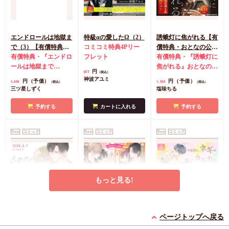
エンドロールは地獄ま
特級αの愛したΩ（2）
誘蛾灯に焦がれる【有
で（3）【有償特典・
コミコミ特典4Pリー
償特典・おとなの公式
小冊子＋箔押しA5ア
有償特典・『エンドロ
フレット
同人誌】
有償特典・『誘蛾灯に
クリルボード】
ールは地獄まで
焦がれる』おとなの公
円
877
（税込）
（3）』小冊子
有償特
式同人誌
コミコミ特
神波アユミ
円（予価）
円（予価）
3,894
1,540
（税込）
（税込）
典・『エンドロールは
典漫画ペーパー
三ツ星しずく
塩味ちる
地獄まで（3）』箔押
しA5アクリルボード
予約する
カートに入れる
予約する
コミコミ特典8P小冊
子
コミコミ特典雑誌
New
コミック
New
コミック
New
コミック
風A5イラストカード
もっと見る!
うなじに恋の痕【有償
【2冊セット商品】
冷蔵庫にネギがあった
特典・小冊子】
『臆病くらげと恋知ら
カモカモ【有償特典・
ページトップへ戻る
有償特典・『うなじに
ず【有償】+柴崎さん
2冊セット購入特典・
小冊子】【予約キャン
有償特典・『冷蔵庫に