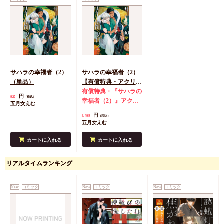
サハラの幸福者（2）
サハラの幸福者（2）
（単品）
【有償特典・アクリル
コースター】
有償特典・『サハラの
円
825
（税込）
幸福者（2）』アクリ
五月女えむ
ルコースター
円
1,485
（税込）
五月女えむ
カートに入れる
カートに入れる
リアルタイムランキング
New
コミック
New
コミック
New
コミック