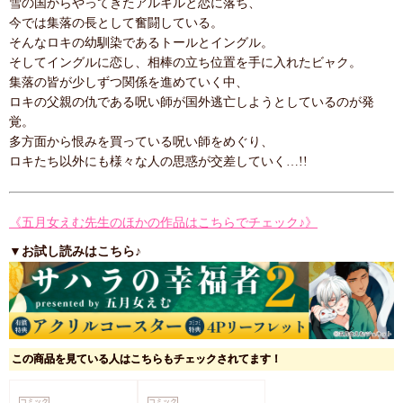
雪の国からやってきたアルキルと恋に落ち、
今では集落の長として奮闘している。
そんなロキの幼馴染であるトールとイングル。
そしてイングルに恋し、相棒の立ち位置を手に入れたビャク。
集落の皆が少しずつ関係を進めていく中、
ロキの父親の仇である呪い師が国外逃亡しようとしているのが発
覚。
多方面から恨みを買っている呪い師をめぐり、
ロキたち以外にも様々な人の思惑が交差していく…!!
《五月女えむ先生のほかの作品はこちらでチェック♪》
▼お試し読みはこちら♪
この商品を見ている人はこちらもチェックされてます！
コミック
コミック