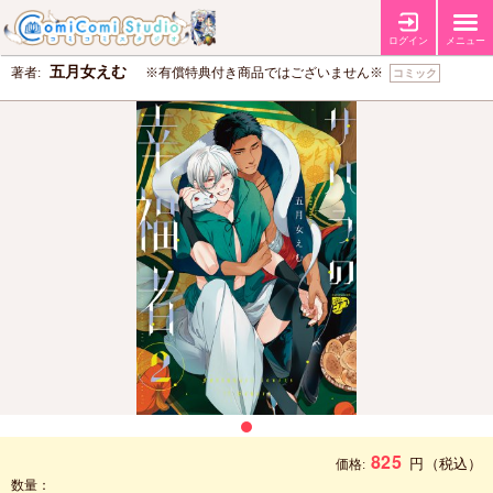
サハラの幸福者（2）（単品）
ログイン
メニュー
五月女えむ
著者:
※有償特典付き商品ではございません※
コミック
825
円
（税込）
価格:
数量：