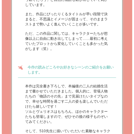
しています。
また、作品にぴったりくるタイトルが早い段階で決
まると、不思議とイメージが固まって、そのままラ
ストまで勢いよく進んでいくことが多いです。
ただ、この作品に関しては、キャラクターたちが想
像以上に自由に動き出してしまって……最初に考え
ていたプロットから変化していくことも多かった気
がします（笑）。
今作の読みどころやお好きなシーンのご紹介をお願い
します。
本作は完全書き下ろしで、本編後の二人の結婚生活
まで書かせていただきました。個人的に、登場人物
たちの「物語のその先」まで見届けたいタイプなの
で、幸せな時間を過ごす二人の姿も楽しんでいただ
けたら嬉しいです！
ソルとヴェリオスはもちろん、ほかのキャラクター
たちも登場しますので、ぜひその後の様子ものぞい
てみてください。
そして、510先生に描いていただいた素敵なキャラク