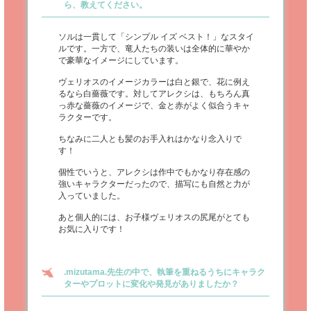
ら、教えてください。
ソルは一貫して「シンプル イズ ベスト！」なスタイ
ルです。一方で、竜人たちの装いは全体的に華やか
で豪華なイメージにしています。
ヴェリオスのイメージカラーは白と銀で、花に例え
るなら白薔薇です。対してアレクシは、もちろん真
っ赤な薔薇のイメージで、金と赤がよく似合うキャ
ラクターです。
ちなみに二人とも髪のお手入れはかなり念入りで
す！
個性でいうと、アレクシは作中でもかなり存在感の
強いキャラクターだったので、描写にも自然と力が
入っていました。
あと個人的には、お子様ヴェリオスの尻尾がとても
お気に入りです！
.mizutama.先生の中で、執筆を重ねるうちにキャラク
ターやプロットに変化や発見がありましたか？