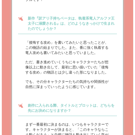
新作『訳アリ子持ちベータは、執着系竜人アルファ王
太子に溺愛される』は、どのようなきっかけで生まれ
たのでしょうか？
「後悔する攻め」を書いてみたいと思ったことが、
この物語の始まりでした。また、番に強く執着する
竜人攻めも書いてみたいと思っていました。
ただ、書き進めていくうちにキャラクターたちが想
像以上に動き出して、最初に思い描いていた「後悔
する攻め」の物語とは少し違った形になりました。
でも、その分キャラクターたちの気持ちや関係性が
自然に深まっていったように感じています。
創作に入られる際、タイトルとプロットは、どちらを
先にお決めになりますか？
まず一番最初に決まるのは、いつもキャラクターで
す。キャラクターが決まると、「このキャラならこ
う動くだろう」と自然に物語も動き出していく気が