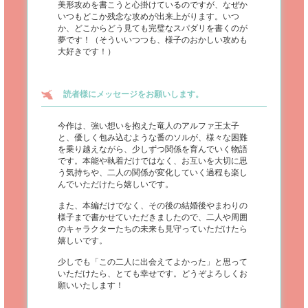
美形攻めを書こうと心掛けているのですが、なぜか
いつもどこか残念な攻めが出来上がります。いつ
か、どこからどう見ても完璧なスパダリを書くのが
夢です！（そういいつつも、様子のおかしい攻めも
大好きです！）
読者様にメッセージをお願いします。
今作は、強い想いを抱えた竜人のアルファ王太子
と、優しく包み込むような番のソルが、様々な困難
を乗り越えながら、少しずつ関係を育んでいく物語
です。本能や執着だけではなく、お互いを大切に思
う気持ちや、二人の関係が変化していく過程も楽し
んでいただけたら嬉しいです。
また、本編だけでなく、その後の結婚後やまわりの
様子まで書かせていただきましたので、二人や周囲
のキャラクターたちの未来も見守っていただけたら
嬉しいです。
少しでも「この二人に出会えてよかった」と思って
いただけたら、とても幸せです。どうぞよろしくお
願いいたします！