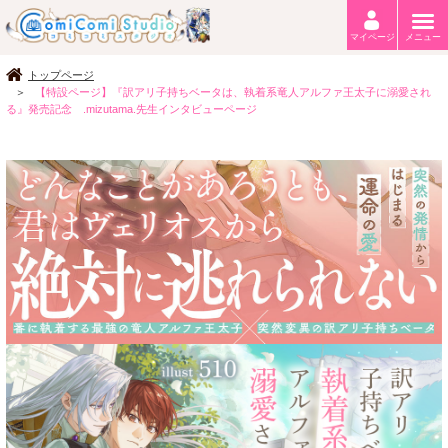
マイページ
メニュー
トップページ
【特設ページ】『訳アリ子持ちベータは、執着系竜人アルファ王太子に溺愛され
る』発売記念 .mizutama.先生インタビューページ