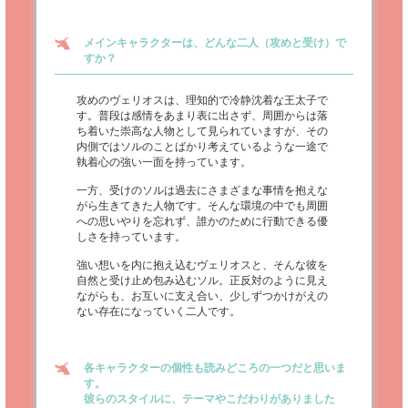
メインキャラクターは、どんな二人（攻めと受け）で
すか？
攻めのヴェリオスは、理知的で冷静沈着な王太子で
す。普段は感情をあまり表に出さず、周囲からは落
ち着いた崇高な人物として見られていますが、その
内側ではソルのことばかり考えているような一途で
執着心の強い一面を持っています。
一方、受けのソルは過去にさまざまな事情を抱えな
がら生きてきた人物です。そんな環境の中でも周囲
への思いやりを忘れず、誰かのために行動できる優
しさを持っています。
強い想いを内に抱え込むヴェリオスと、そんな彼を
自然と受け止め包み込むソル。正反対のように見え
ながらも、お互いに支え合い、少しずつかけがえの
ない存在になっていく二人です。
各キャラクターの個性も読みどころの一つだと思いま
す。
彼らのスタイルに、テーマやこだわりがありました