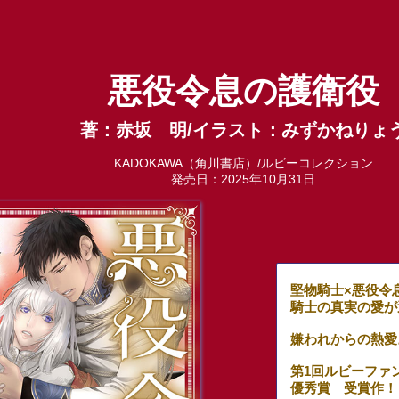
悪役令息の護衛役
著：赤坂 明/イラスト：みずかねりょ
KADOKAWA（角川書店）/ルビーコレクション
発売日：2025年10月31日
堅物騎士×悪役令
騎士の真実の愛が
嫌われからの熱愛
第1回ルビーファ
優秀賞 受賞作！