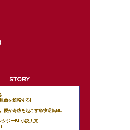
う
STORY
息
運命を逆転する!!
。愛が奇跡を起こす痛快逆転BL！
ンタジーBL小説大賞
！