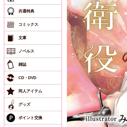
共通特典
コミックス
文庫
ノベルス
雑誌
CD・DVD
同人アイテム
グッズ
ポイント交換