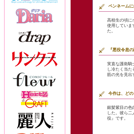
ペンネームに
高校生の頃に
使用していま
た。
『悪役令息の
実直な護衛騎
し冷たく当た
筋の光を見出
今作は、どの
銀髪紫目の色
した。彼ら二
役』です。