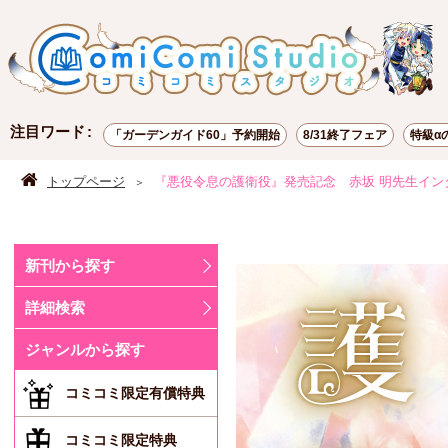
注目ワード
「ガーデンガイド60」予約開始
8/31終了フェア
特級α
ポイント交換
お試し読み
有償特典
トップページ
『悪役令息の護衛役』発売記念 赤坂 明先生イン
新刊から探す
詳細検索
ジャンルから探す
コミコミ限定有償特典
コミコミ限定特典