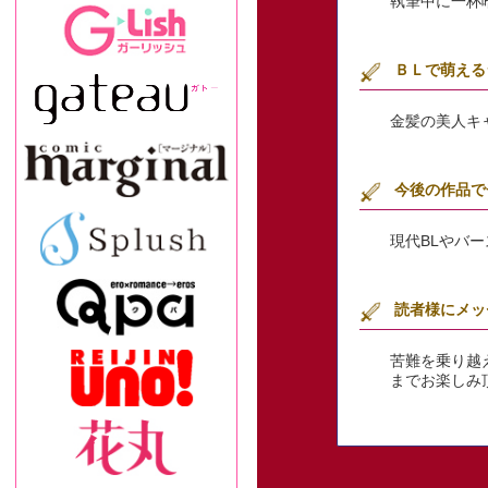
執筆中に一杯
ＢＬで萌える
金髪の美人キ
今後の作品で
現代BLやバ
読者様にメッ
苦難を乗り越
までお楽しみ