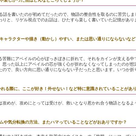
や楽しかった点はどんなところでしょうか？
える話を書いたのが初めてだったので、物語の整合性を取るのに苦労しま
わりと、リゲル視点でのお話は、ひたすら楽しく書いていた記憶があり
キャラクターや描き（動かし）やすい、または思い通りにならないなど
る苦難にアベイルの心がぼっきぼきに折れて、それをカインが支える中
、思った以上にアベイルの芯が強く心が折れなくなってしまったのが想
たので、良い方向に思い通りにならない子だったと思います。いつか折
かれる際に、ここが好き！外せない！など特に意識されていることがあ
は攻めが、攻めにとっては受けが、救いとなり惹かれ合う物語となるよ
ムや気分転換の方法、またハマっていることなどがおありですか？