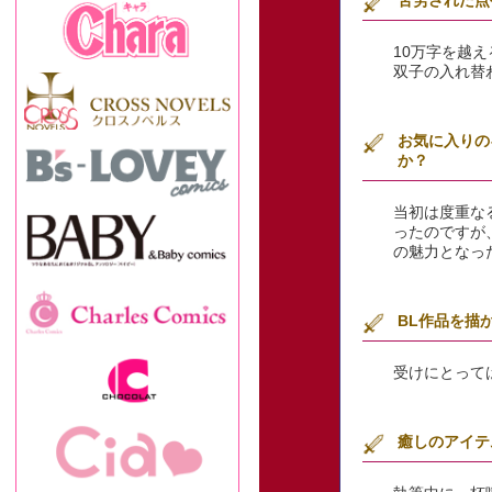
苦労された点
10万字を越
双子の入れ替
お気に入りの
か？
当初は度重な
ったのですが
の魅力となっ
BL作品を描
受けにとって
癒しのアイテ