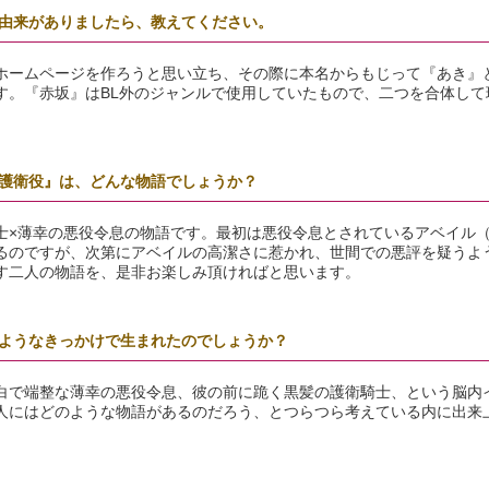
由来がありましたら、教えてください。
ホームページを作ろうと思い立ち、その際に本名からもじって『あき』
す。『赤坂』はBL外のジャンルで使用していたもので、二つを合体して
護衛役』は、どんな物語でしょうか？
士×薄幸の悪役令息の物語です。最初は悪役令息とされているアベイル
るのですが、次第にアベイルの高潔さに惹かれ、世間での悪評を疑うよ
す二人の物語を、是非お楽しみ頂ければと思います。
ようなきっかけで生まれたのでしょうか？
白で端整な薄幸の悪役令息、彼の前に跪く黒髪の護衛騎士、という脳内
人にはどのような物語があるのだろう、とつらつら考えている内に出来