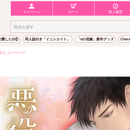
マイページ
カート
購入履歴
の愛したΩ②
同人誌付き「イニシエイト」
「αの花嫁」新作グッズ
Char
タビューページ