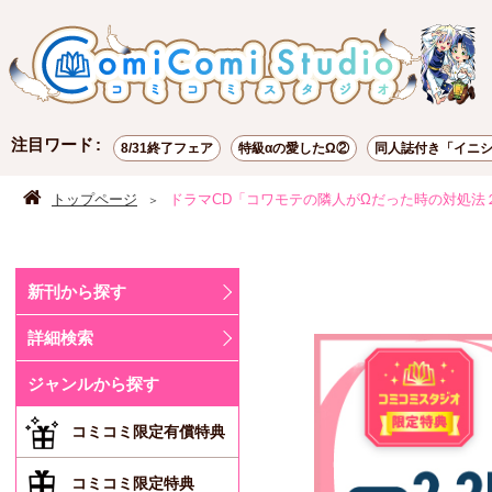
注目ワード
8/31終了フェア
特級αの愛したΩ②
同人誌付き「イニ
有償特典
トップページ
ドラマCD「コワモテの隣人がΩだった時の対処法
新刊から探す
詳細検索
ジャンルから探す
コミコミ限定有償特典
コミコミ限定特典