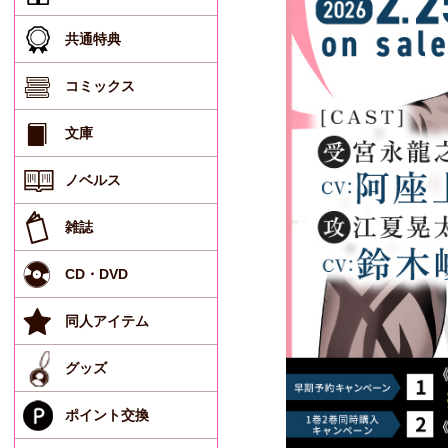
共通特典
コミックス
文庫
ノベルス
雑誌
CD・DVD
同人アイテム
グッズ
ポイント交換