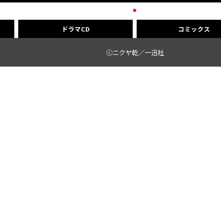
ドラマCD
コミックス
ⓒニクヤ乾／一迅社