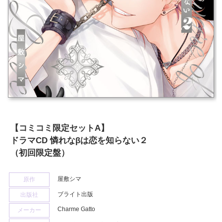
【コミコミ限定セットA】
ドラマCD 憐れなβは恋を知らない２
（初回限定盤）
屋敷シマ
原作
ブライト出版
出版社
Charme Gatto
メーカー