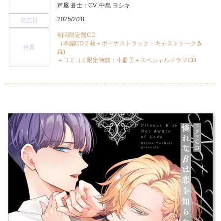
芦屋 蒼士：CV. 中島 ヨシキ
2025/2/28
発売日
初回限定盤CD
（本編CD２枚＋ボーナストラック・キャストトーク収
特典
録)
＋コミコミ限定特典：小冊子＋スペシャルドラマCD