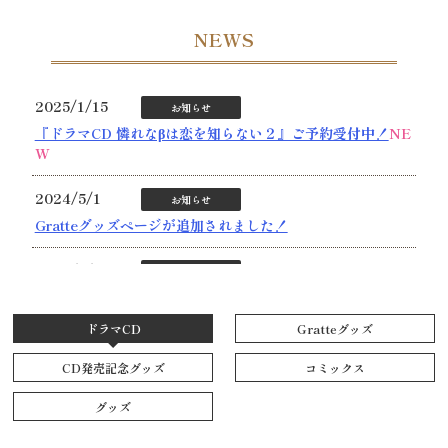
NEWS
2025/1/15
お知らせ
『ドラマCD 憐れなβは恋を知らない２』ご予約受付中！
NE
W
2024/5/1
お知らせ
Gratteグッズページが追加されました！
2024/1/23
お知らせ
ドラマCD発売記念オリジナルグッズページが追加されまし
た！
ドラマCD
Gratteグッズ
2024/1/11
お知らせ
CD発売記念グッズ
コミックス
屋敷シマ先生「憐れなβは恋を知らない」特設ページを公開
グッズ
しました！