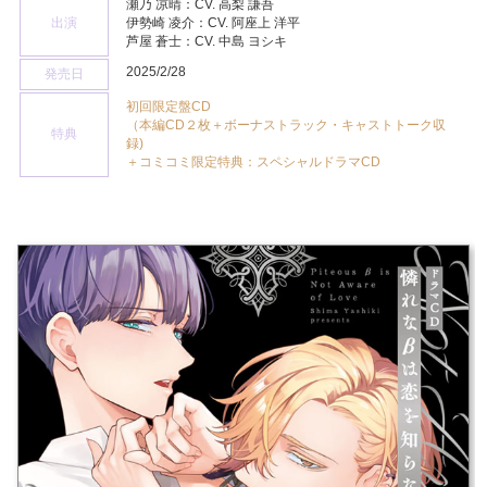
瀬乃 凉晴：CV. 高梨 謙吾
出演
伊勢崎 凌介：CV. 阿座上 洋平
芦屋 蒼士：CV. 中島 ヨシキ
2025/2/28
発売日
初回限定盤CD
（本編CD２枚＋ボーナストラック・キャストトーク収
特典
録)
＋コミコミ限定特典：スペシャルドラマCD