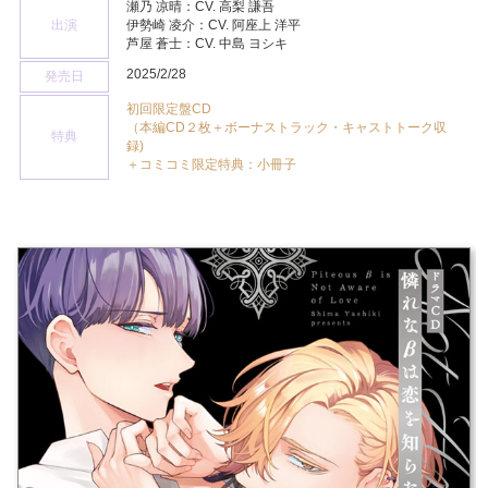
瀬乃 凉晴：CV. 高梨 謙吾
出演
伊勢崎 凌介：CV. 阿座上 洋平
芦屋 蒼士：CV. 中島 ヨシキ
2025/2/28
発売日
初回限定盤CD
（本編CD２枚＋ボーナストラック・キャストトーク収
特典
録)
＋コミコミ限定特典：小冊子