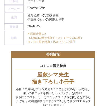
ブライト出版
出版社
Charme Gatto
メーカー
瀬乃 凉晴：CV高梨 謙吾
出演
伊勢崎 凌介：CV阿座上 洋平
2024/3/22
発売日
初回限定盤CD
特典
（本編CD2枚+特典キャストトークCD1枚）
コミコミ限定特典：描き下ろし小冊子
特典情報
コミコミ限定特典
屋敷シマ先生
描き下ろし小冊子
小冊子の内容はファン必見！ここでしか読めない伊勢崎と
瀬乃の初エッチを描いた「ハジメテ」を収録！
さらにこのストーリーはコミックス「憐れなβは恋を知らな
い（3）」の有償特典ミニドラマCDとしてドラマCDキャス
トにより音声化♪