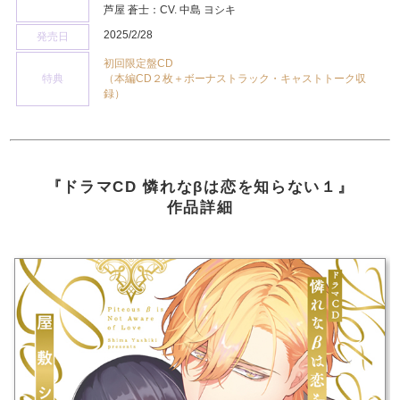
芦屋 蒼士：CV. 中島 ヨシキ
2025/2/28
発売日
初回限定盤CD
特典
（本編CD２枚＋ボーナストラック・キャストトーク収
録）
『ドラマCD 憐れなβは恋を知らない１』
作品詳細