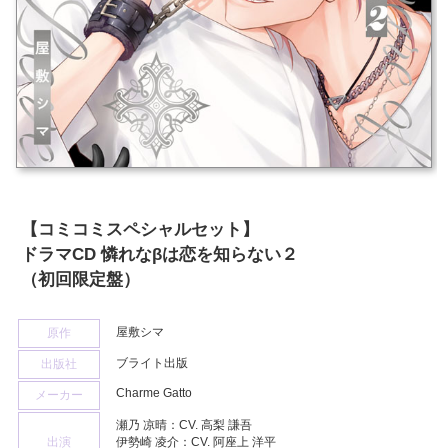
【コミコミスペシャルセット】
ドラマCD 憐れなβは恋を知らない２
（初回限定盤）
屋敷シマ
原作
ブライト出版
出版社
Charme Gatto
メーカー
瀬乃 凉晴：CV. 高梨 謙吾
出演
伊勢崎 凌介：CV. 阿座上 洋平