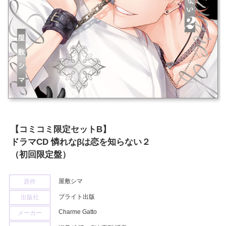
【コミコミ限定セットB】
ドラマCD 憐れなβは恋を知らない２
（初回限定盤）
屋敷シマ
原作
ブライト出版
出版社
Charme Gatto
メーカー