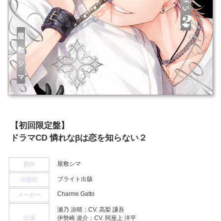
【初回限定盤】
ドラマCD 憐れなβは恋を知らない２
屋敷シマ
原作
ブライト出版
出版社
Charme Gatto
メーカー
瀬乃 凉晴：CV. 高梨 謙吾
出演
伊勢崎 凌介：CV. 阿座上 洋平