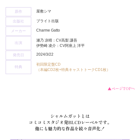
屋敷シマ
原作
ブライト出版
出版社
Charme Gatto
メーカー
瀬乃 凉晴：CV高梨 謙吾
出演
伊勢崎 凌介：CV阿座上 洋平
2024/3/22
発売日
初回限定盤CD
特典
（本編CD2枚+特典キャストトークCD1枚）
▲ページTOPへ
シャルムガットとは
コミコミスタジオ発BLCDレーベルです。
他にも魅力的な作品を続々音声化！