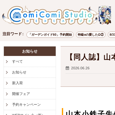
注目ワード
「ガーデンガイド60」予約開始
特級αの愛したΩ②
8/
ポイント交換
お試し読み
有償特典
お知らせ
【同人誌】山
すべて
2026.06.26
お知らせ
新入荷
開催フェア
予約キャンペーン
山本小鉄子先