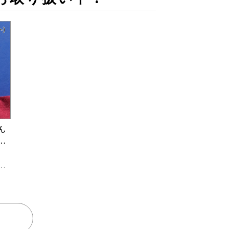
ん
マ
コ