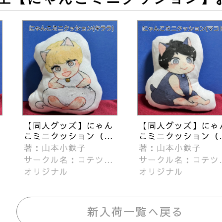
【同人グッズ】にゃん
【同人グッズ】にゃ
こミニクッション（キ
こミニクッション（
ララ）
コト）
著：山本小鉄子
著：山本小鉄子
サークル名：コテツコ
サークル名：コテツ
のヘヤ
のヘヤ
オリジナル
オリジナル
新入荷一覧へ戻る