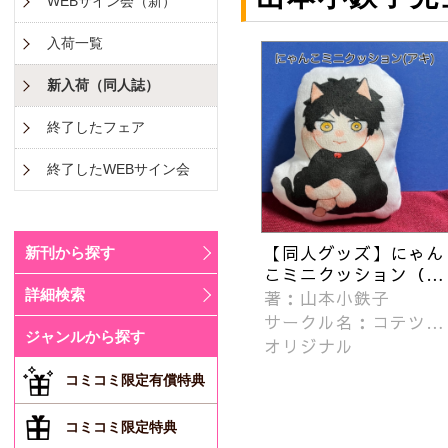
WEBサイン会（新）
入荷一覧
新入荷（同人誌）
終了したフェア
終了したWEBサイン会
【同人グッズ】にゃん
新刊から探す
こミニクッション（ア
キ）
著：山本小鉄子
詳細検索
サークル名：コテツコ
ジャンルから探す
のヘヤ
オリジナル
コミコミ限定有償特典
コミコミ限定特典