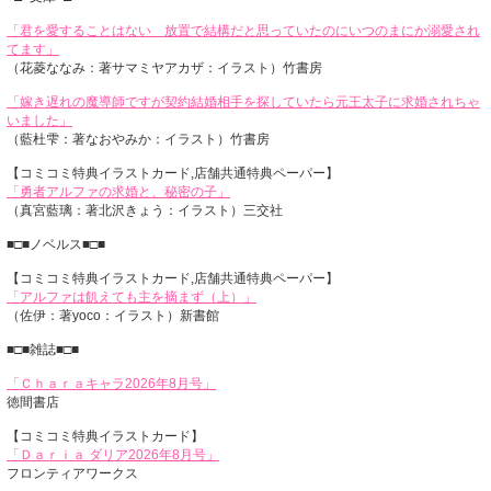
「君を愛することはない 放置で結構だと思っていたのにいつのまにか溺愛され
てます」
（花菱ななみ：著サマミヤアカザ：イラスト）竹書房
「嫁き遅れの魔導師ですが契約結婚相手を探していたら元王太子に求婚されちゃ
いました」
（藍杜雫：著なおやみか：イラスト）竹書房
【コミコミ特典イラストカード,店舗共通特典ペーパー】
「勇者アルファの求婚と、秘密の子」
（真宮藍璃：著北沢きょう：イラスト）三交社
■□■ノベルス■□■
【コミコミ特典イラストカード,店舗共通特典ペーパー】
「アルファは飢えても主を摘まず（上）」
（佐伊：著yoco：イラスト）新書館
■□■雑誌■□■
「Ｃｈａｒａキャラ2026年8月号」
徳間書店
【コミコミ特典イラストカード】
「Ｄａｒｉａ ダリア2026年8月号」
フロンティアワークス