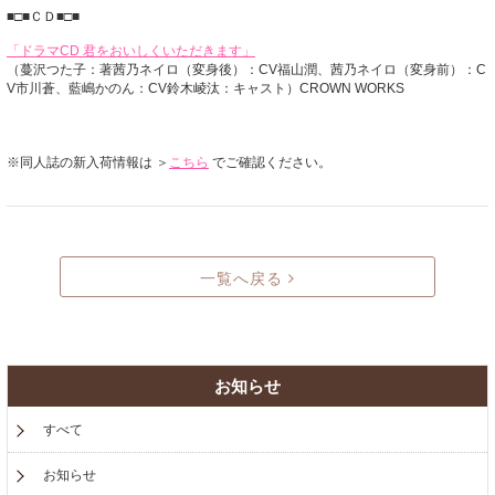
■□■ＣＤ■□■
「ドラマCD 君をおいしくいただきます」
（蔓沢つた子：著茜乃ネイロ（変身後）：CV福山潤、茜乃ネイロ（変身前）：C
V市川蒼、藍嶋かのん：CV鈴木崚汰：キャスト）CROWN WORKS
※同人誌の新入荷情報は ＞
こちら
でご確認ください。
一覧へ戻る
お知らせ
すべて
お知らせ