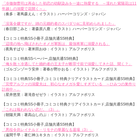
「冷徹御曹司は再会した初恋の幼馴染みを一途に熱愛する ～濡れた紫陽花は11
年越しの溺愛で花開く～」
（奏多：著蔦森えん：イラスト）ハーパーコリンズ・ジャパン
「没落令嬢ですが、姉の元婚約者のスパダリαに見初められました」
（春日部こみと：著森原八鹿：イラスト）ハーパーコリンズ・ジャパン
【コミコミ特典SS小冊子,店舗共通SS特典】
「辺境の地へ飛ばされたオメガ軍医は、最強将軍に溺愛される」
（夜鳥すぱり：著米田おゆ：イラスト）アルファポリス
【コミコミ特典SSペーパー,店舗共通SS特典】
「俺を散々冷遇してた婚約者の王太子が断罪寸前で溺愛してきた話、聞く？」
（ゴルゴンゾーラ安井：著春が野かおる：イラスト）アルファポリス
【コミコミ特典SS小冊子,コミコミ特典クリアイラストカード,店舗共通SS特典】
「完璧アルファの溺愛夫は、初心なオメガを愛しすぎている ～ひみつの巣作り
計画中～」
（星井悠里：著滝壺ゼゼラ：イラスト）アルファポリス
【コミコミ特典SS小冊子,コミコミ特典クリアイラストカード,店舗共通SS特典】
「これは報われない恋だ。（3）」
（朝陽天満：著高山しのぶ：イラスト）アルファポリス
【コミコミ特典SS小冊子,店舗共通SS特典】
「悪役令息レイナルド・リモナの華麗なる退場（3）」
（遠間千早：著仁神ユキタカ：イラスト）アルファポリス