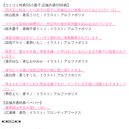
【コミコミ特典SS小冊子,店舗共通SS特典】
「四天王に転生したら部下の双子に想像以上に執着されてるんだけど（2）」
（秋山龍央：著瓜うりた：イラスト）アルファポリス
「クールな高嶺の御曹司に、想定外の身分差溺愛を刻み込まれています」
（桜木慶子：著御子柴トミィ：イラスト）アルファポリス
「偽装夫婦のはずが、スパダリ契約夫に毎晩翻弄されています」
（加地アヤメ：著西いちこ：イラスト）アルファポリス
「冤罪で「愛を引き裂く悪役令嬢」と呼ばれているのに王太子殿下に執着されて
います」
（瀬月ゆな：著なおやみか：イラスト）アルファポリス
「身代わり令嬢は強面辺境伯の独占愛に満たされる」
（真白燈：著うすくち：イラスト）アルファポリス
「孕まされて捨てられた悪役令嬢ですが、ヤンデレ王子様に溺愛されてます！？
（2）」
（季邑えり：著マノ：イラスト）アルファポリス
【店舗共通特典ペーパー】
「魔導師は平凡を望む（35）」
（広瀬煉：著⑪：イラスト）フロンティアワークス
■□■雑誌■□■