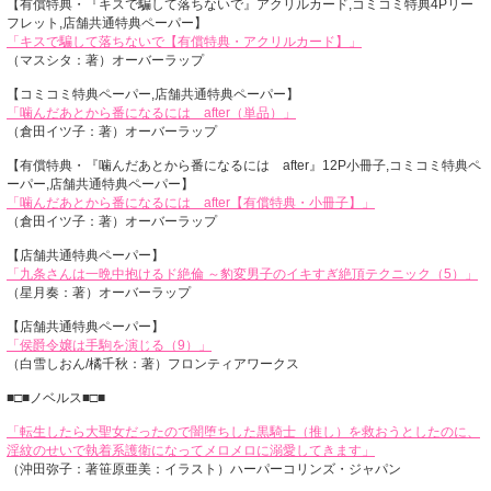
【有償特典・『キスで騙して落ちないで』アクリルカード,コミコミ特典4Pリー
フレット,店舗共通特典ペーパー】
「キスで騙して落ちないで【有償特典・アクリルカード】」
（マスシタ：著）オーバーラップ
【コミコミ特典ペーパー,店舗共通特典ペーパー】
「噛んだあとから番になるには after（単品）」
（倉田イツ子：著）オーバーラップ
【有償特典・『噛んだあとから番になるには after』12P小冊子,コミコミ特典ペ
ーパー,店舗共通特典ペーパー】
「噛んだあとから番になるには after【有償特典・小冊子】」
（倉田イツ子：著）オーバーラップ
【店舗共通特典ペーパー】
「九条さんは一晩中抱けるド絶倫 ～豹変男子のイキすぎ絶頂テクニック（5）」
（星月奏：著）オーバーラップ
【店舗共通特典ペーパー】
「侯爵令嬢は手駒を演じる（9）」
（白雪しおん/橘千秋：著）フロンティアワークス
■□■ノベルス■□■
「転生したら大聖女だったので闇堕ちした黒騎士（推し）を救おうとしたのに、
淫紋のせいで執着系護衛になってメロメロに溺愛してきます」
（沖田弥子：著笹原亜美：イラスト）ハーパーコリンズ・ジャパン