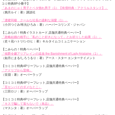
コミ特典8P小冊子】
「あまのじゃく男子とベタ惚れ男子（1）【有償特典・アクリルスタンド】」
（鴉月ルイ：著）講談社
「濃蜜同棲 クールな社長の過剰な溺愛（1）」
（小川つぐみ/有允ひろみ：著）ハーパーコリンズ・ジャパン
【こみらの！特典イラストカード,店舗共通特典ペーパー】
「政略結婚の相手に「私のこと好きになって」とお祈りした結果（1）」
（史々花ハトリ/シロヒ：著）キルタイムコミュニケーション
【こみらの！特典ペーパー】
「侯爵令嬢アリアレインの追放 the Banishment of Lady Arialaine（1）」
（如月にまる/しろうるり：著）アース・スター エンターテイメント
【コミコミ特典4Pリーフレット,店舗共通特典ペーパー】
「アドリブから雷鳴」
（笹淵：著）オーバーラップ
【コミコミ特典4Pリーフレット,店舗共通特典ペーパー】
「至センパイのダメなとこ」
（三田ロジ：著）オーバーラップ
【コミコミ特典4Pリーフレット,店舗共通特典ペーパー】
「キスで騙して落ちないで（単品）」
（マスシタ：著）オーバーラップ