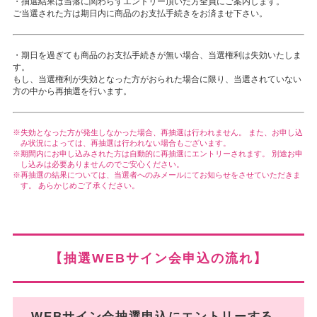
・抽選結果は当落に関わらずエントリー頂いた方全員にご案内します。
ご当選された方は期日内に商品の
お支払手続き
をお済ませ下さい。
・期日を過ぎても商品の
お支払手続き
が無い場合、当選権利は失効いたしま
す。
もし、当選権利が失効となった方がおられた場合に限り、当選されていない
方の中から再抽選を行います。
失効となった方が発生しなかった場合、再抽選は行われません。 また、お申し込
み状況によっては、再抽選は行われない場合もございます。
期間内にお申し込みされた方は自動的に再抽選にエントリーされます。 別途お申
し込みは必要ありませんのでご安心ください。
再抽選の結果については、当選者へのみメールにてお知らせをさせていただきま
す。 あらかじめご了承ください。
【抽選WEBサイン会申込の流れ】
WEBサイン会抽選申込にエントリーする