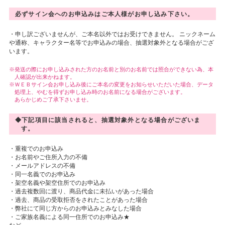
必ずサイン会へのお申込みはご本人様がお申し込み下さい。
・申し訳ございませんが、ご本名以外ではお受けできません。 ニックネーム
や通称、キャラクター名等でお申込みの場合、抽選対象外となる場合がござ
います。
発送の際にお申し込みされた方のお名前と別のお名前では照合ができない為、本
人確認が出来かねます。
ＷＥＢサイン会お申し込み後にご本名の変更をお知らせいただいた場合、データ
処理上、やむを得ずお申し込み時のお名前になる場合がございます。
あらかじめご了承下さいませ。
◆下記項目に該当されると、抽選対象外となる場合がございま
す。
・重複でのお申込み
・お名前やご住所入力の不備
・メールアドレスの不備
・同一名義でのお申込み
・架空名義や架空住所でのお申込み
・過去複数回に渡り、商品代金に未払いがあった場合
・過去、商品の受取拒否をされたことがあった場合
・弊社にて同じ方からのお申込みとみなした場合
・ご家族名義による同一住所でのお申込み★