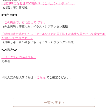
「絶対BLになる世界VS絶対BLになりたくない男（6）」
（紺吉：著）新潮社
■□■文庫■□■
「この街角で、君に恋して（2）」
（井上美珠：著篁ふみ：イラスト）プランタン出版
「結婚初夜に逃亡したら、クールなはずの国王陛下が本性を露わにして魔女の私
を追いかけてきます！」
（月神サキ：著小島きいち：イラスト）プランタン出版
■□■雑誌■□■
「リンクス2026年7月号」
幻冬舎
※同人誌の新入荷情報は ＞
こちら
でご確認ください。
一覧へ戻る