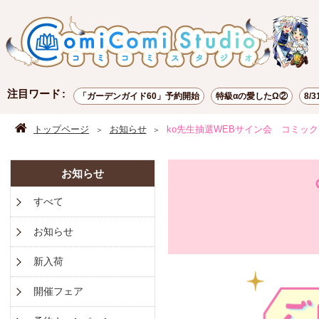
注目ワード
「ガーデンガイド60」予約開始
特級αの愛したΩ②
8/
ポイント交換
お試し読み
有償特典
トップページ
お知らせ
ko先生抽選WEBサイン会 コミック「
お知らせ
すべて
お知らせ
新入荷
開催フェア