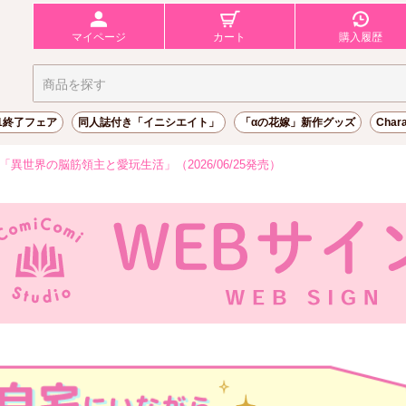
マイページ
カート
購入履歴
31終了フェア
同人誌付き「イニシエイト」
「αの花嫁」新作グッズ
Char
異世界の脳筋領主と愛玩生活」（2026/06/25発売）