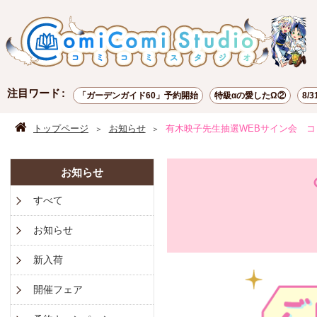
注目ワード
「ガーデンガイド60」予約開始
特級αの愛したΩ②
8/
ポイント交換
お試し読み
有償特典
トップページ
お知らせ
有木映子先生抽選WEBサイン会 コミ
お知らせ
すべて
お知らせ
新入荷
開催フェア