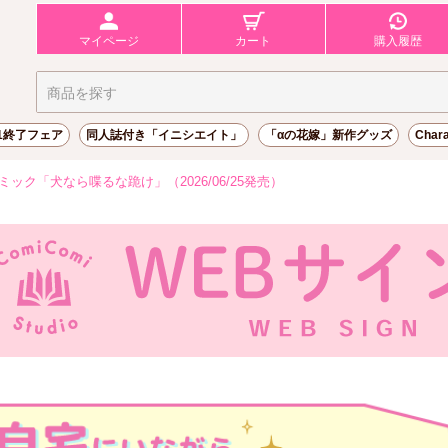
マイページ
カート
購入履歴
31終了フェア
同人誌付き「イニシエイト」
「αの花嫁」新作グッズ
Char
ック「犬なら喋るな跪け」（2026/06/25発売）