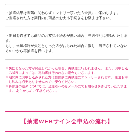
・抽選結果は当落に関わらずエントリー頂いた方全員にご案内します。
ご当選された方は期日内に商品の
お支払手続き
をお済ませ下さい。
・期日を過ぎても商品の
お支払手続き
が無い場合、当選権利は失効いたしま
す。
もし、当選権利が失効となった方がおられた場合に限り、当選されていない
方の中から再抽選を行います。
失効となった方が発生しなかった場合、再抽選は行われません。 また、お申し込
み状況によっては、再抽選は行われない場合もございます。
期間内にお申し込みされた方は自動的に再抽選にエントリーされます。 別途お申
し込みは必要ありませんのでご安心ください。
再抽選の結果については、当選者へのみメールにてお知らせをさせていただきま
す。 あらかじめご了承ください。
【抽選WEBサイン会申込の流れ】