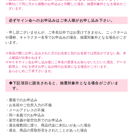
弊社にて同じ方から複数のお申込みと判断した場合、抽選対象外となる場合がご
ざいます。
必ずサイン会へのお申込みはご本人様がお申し込み下さい。
・申し訳ございませんが、ご本名以外ではお受けできません。 ニックネーム
や通称、キャラクター名等でお申込みの場合、抽選対象外となる場合がござ
います。
発送の際にお申し込みされた方のお名前と別のお名前では照合ができない為、本
人確認が出来かねます。
ＷＥＢサイン会お申し込み後にご本名の変更をお知らせいただいた場合、データ
処理上、やむを得ずお申し込み時のお名前になる場合がございます。
あらかじめご了承下さいませ。
◆下記項目に該当されると、抽選対象外となる場合がございま
す。
・重複でのお申込み
・お名前やご住所入力の不備
・メールアドレスの不備
・同一名義でのお申込み
・架空名義や架空住所でのお申込み
・過去複数回に渡り、商品代金に未払いがあった場合
・過去、商品の受取拒否をされたことがあった場合