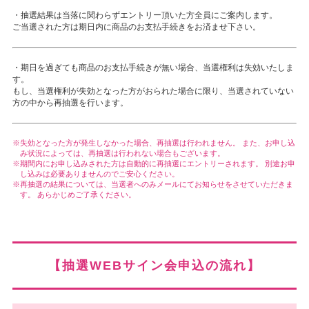
・抽選結果は当落に関わらずエントリー頂いた方全員にご案内します。
ご当選された方は期日内に商品の
お支払手続き
をお済ませ下さい。
・期日を過ぎても商品の
お支払手続き
が無い場合、当選権利は失効いたしま
す。
もし、当選権利が失効となった方がおられた場合に限り、当選されていない
方の中から再抽選を行います。
失効となった方が発生しなかった場合、再抽選は行われません。 また、お申し込
み状況によっては、再抽選は行われない場合もございます。
期間内にお申し込みされた方は自動的に再抽選にエントリーされます。 別途お申
し込みは必要ありませんのでご安心ください。
再抽選の結果については、当選者へのみメールにてお知らせをさせていただきま
す。 あらかじめご了承ください。
【抽選WEBサイン会申込の流れ】