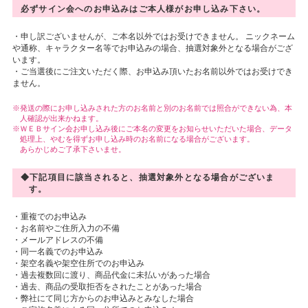
必ずサイン会へのお申込みはご本人様がお申し込み下さい。
・申し訳ございませんが、ご本名以外ではお受けできません。 ニックネーム
や通称、キャラクター名等でお申込みの場合、抽選対象外となる場合がござ
います。
・ご当選後にご注文いただく際、お申込み頂いたお名前以外ではお受けでき
ません。
発送の際にお申し込みされた方のお名前と別のお名前では照合ができない為、本
人確認が出来かねます。
ＷＥＢサイン会お申し込み後にご本名の変更をお知らせいただいた場合、データ
処理上、やむを得ずお申し込み時のお名前になる場合がございます。
あらかじめご了承下さいませ。
◆下記項目に該当されると、抽選対象外となる場合がございま
す。
・重複でのお申込み
・お名前やご住所入力の不備
・メールアドレスの不備
・同一名義でのお申込み
・架空名義や架空住所でのお申込み
・過去複数回に渡り、商品代金に未払いがあった場合
・過去、商品の受取拒否をされたことがあった場合
・弊社にて同じ方からのお申込みとみなした場合