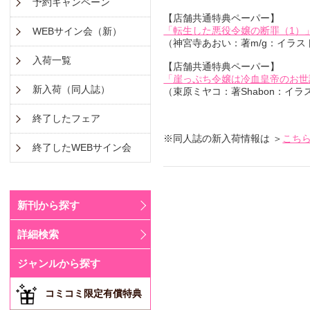
予約キャンペーン
【店舗共通特典ペーパー】
「転生した悪役令嬢の断罪（1）
WEBサイン会（新）
（神宮寺あおい：著m/g：イラス
入荷一覧
【店舗共通特典ペーパー】
「崖っぷち令嬢は冷血皇帝のお世
新入荷（同人誌）
（束原ミヤコ：著Shabon：イ
終了したフェア
※同人誌の新入荷情報は ＞
こち
終了したWEBサイン会
新刊から探す
詳細検索
ジャンルから探す
コミコミ限定有償特典