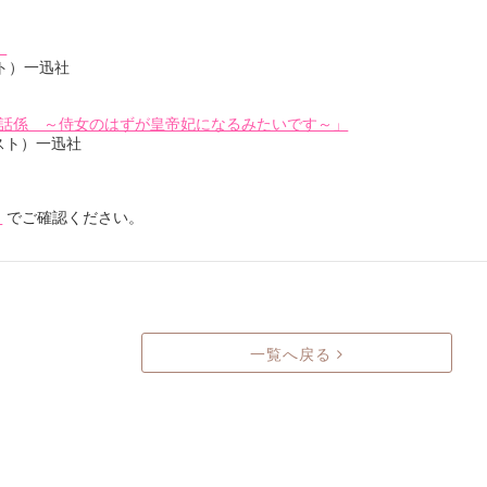
」
ト）一迅社
話係 ～侍女のはずが皇帝妃になるみたいです～」
ラスト）一迅社
ら
でご確認ください。
一覧へ戻る