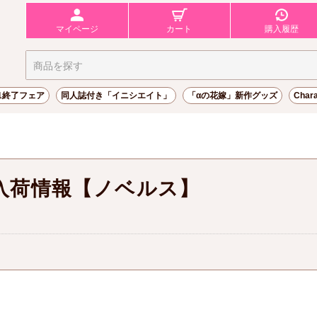
マイページ
カート
購入履歴
31終了フェア
同人誌付き「イニシエイト」
「αの花嫁」新作グッズ
Char
入荷情報【ノベルス】