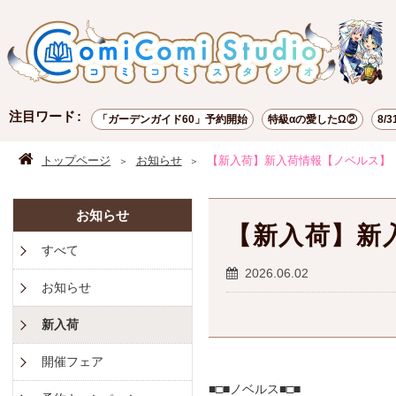
注目ワード
「ガーデンガイド60」予約開始
特級αの愛したΩ②
8/
ポイント交換
お試し読み
有償特典
トップページ
お知らせ
【新入荷】新入荷情報【ノベルス】
お知らせ
【新入荷】新
すべて
2026.06.02
お知らせ
新入荷
開催フェア
■□■ノベルス■□■