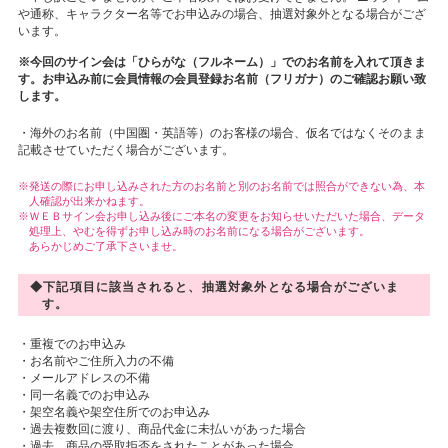
や通称、キャラクター名等でお申込みの場合、抽選対象外となる場合がござ
います。
※今回のサイン会は「ひらがな（フルネーム）」でのお名前を入れて頂きま
す。お申込み前に会員情報の会員登録お名前（フリガナ）のご確認お願い致
します。
・海外のお名前（中国圏・英語等）のお客様の場合、仮名ではなくそのまま
記載させていただく場合がございます。
発送の際にお申し込みされた方のお名前と別のお名前では照合ができない為、本
人確認が出来かねます。
ＷＥＢサイン会お申し込み後にご本名の変更をお知らせいただいた場合、データ
処理上、やむを得ずお申し込み時のお名前になる場合がございます。
あらかじめご了承下さいませ。
◆下記項目に該当されると、抽選対象外となる場合がございま
す。
・重複でのお申込み
・お名前やご住所入力の不備
・メールアドレスの不備
・同一名義でのお申込み
・架空名義や架空住所でのお申込み
・過去複数回に渡り、商品代金に未払いがあった場合
・過去、商品の受取拒否をされたことがあった場合