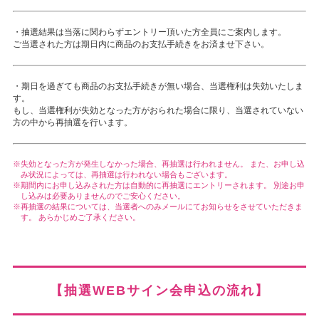
・抽選結果は当落に関わらずエントリー頂いた方全員にご案内します。
ご当選された方は期日内に商品の
お支払手続き
をお済ませ下さい。
・期日を過ぎても商品の
お支払手続き
が無い場合、当選権利は失効いたしま
す。
もし、当選権利が失効となった方がおられた場合に限り、当選されていない
方の中から再抽選を行います。
失効となった方が発生しなかった場合、再抽選は行われません。 また、お申し込
み状況によっては、再抽選は行われない場合もございます。
期間内にお申し込みされた方は自動的に再抽選にエントリーされます。 別途お申
し込みは必要ありませんのでご安心ください。
再抽選の結果については、当選者へのみメールにてお知らせをさせていただきま
す。 あらかじめご了承ください。
【抽選WEBサイン会申込の流れ】