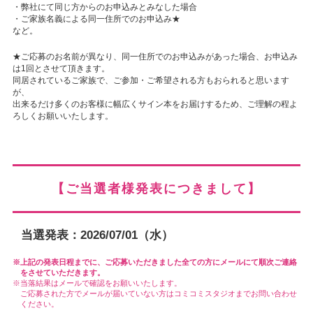
・弊社にて同じ方からのお申込みとみなした場合
・ご家族名義による同一住所でのお申込み★
など。
★ご応募のお名前が異なり、同一住所でのお申込みがあった場合、お申込み
は1回とさせて頂きます。
同居されているご家族で、ご参加・ご希望される方もおられると思います
が、
出来るだけ多くのお客様に幅広くサイン本をお届けするため、ご理解の程よ
ろしくお願いいたします。
【ご当選者様発表につきまして】
当選発表：2026/07/01（水）
上記の発表日程までに、ご応募いただきました全ての方にメールにて順次ご連絡
をさせていただきます。
当落結果はメールで確認をお願いいたします。
ご応募された方でメールが届いていない方はコミコミスタジオまでお問い合わせ
ください。