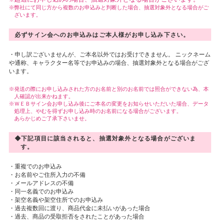
弊社にて同じ方から複数のお申込みと判断した場合、抽選対象外となる場合がご
ざいます。
必ずサイン会へのお申込みはご本人様がお申し込み下さい。
・申し訳ございませんが、ご本名以外ではお受けできません。 ニックネーム
や通称、キャラクター名等でお申込みの場合、抽選対象外となる場合がござ
います。
発送の際にお申し込みされた方のお名前と別のお名前では照合ができない為、本
人確認が出来かねます。
ＷＥＢサイン会お申し込み後にご本名の変更をお知らせいただいた場合、データ
処理上、やむを得ずお申し込み時のお名前になる場合がございます。
あらかじめご了承下さいませ。
◆下記項目に該当されると、抽選対象外となる場合がございま
す。
・重複でのお申込み
・お名前やご住所入力の不備
・メールアドレスの不備
・同一名義でのお申込み
・架空名義や架空住所でのお申込み
・過去複数回に渡り、商品代金に未払いがあった場合
・過去、商品の受取拒否をされたことがあった場合