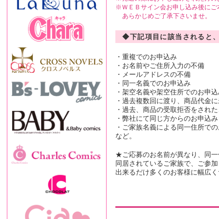
ＷＥＢサイン会お申し込み後にご
あらかじめご了承下さいませ。
◆下記項目に該当されると
・重複でのお申込み
・お名前やご住所入力の不備
・メールアドレスの不備
・同一名義でのお申込み
・架空名義や架空住所でのお申込
・過去複数回に渡り、商品代金に
・過去、商品の受取拒否をされた
・弊社にて同じ方からのお申込み
・ご家族名義による同一住所での
など。
★ご応募のお名前が異なり、同一
同居されているご家族で、ご参加
出来るだけ多くのお客様に幅広く