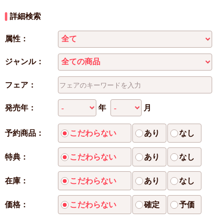
詳細検索
属性：
ジャンル：
フェア：
年
月
発売年：
予約商品：
こだわらない
あり
なし
特典：
こだわらない
あり
なし
在庫：
こだわらない
あり
なし
価格：
こだわらない
確定
予価