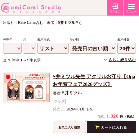
ログイン
メニュー
出版社：
Rose Gatto
含む、著者：
S井ミツル
含む
発売年
月
表示形式
並び順
表示件数
さらに絞り込む
全
1
件中
1～1
件表示
S井ミツル先生 アクリルお守り【Qpa
お年賀フェア2026グッズ】
S井ミツル
著者:
グッズ
発売日:
2026年01月 下旬
1,320
円
価格:
（税込）
カートに入れる
お気に入り追加