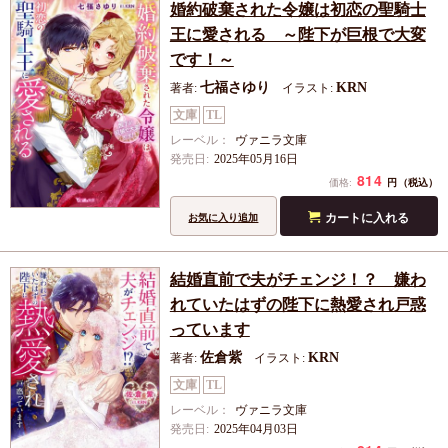
婚約破棄された令嬢は初恋の聖騎士
王に愛される ～陛下が巨根で大変
です！～
七福さゆり
KRN
著者:
イラスト:
文庫
TL
レーベル：
ヴァニラ文庫
発売日:
2025年05月16日
814
円
価格:
（税込）
カートに入れる
お気に入り追加
結婚直前で夫がチェンジ！？ 嫌わ
れていたはずの陛下に熱愛され戸惑
っています
佐倉紫
KRN
著者:
イラスト:
文庫
TL
レーベル：
ヴァニラ文庫
発売日:
2025年04月03日