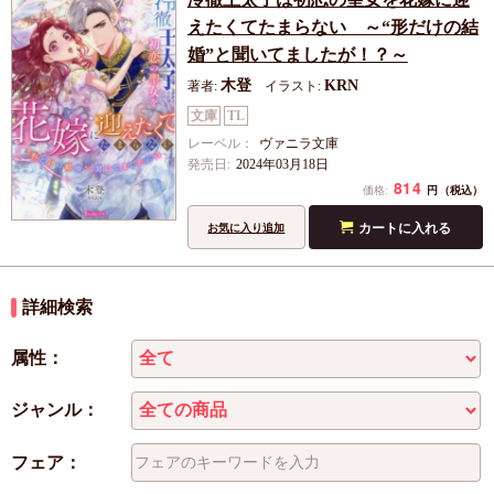
えたくてたまらない ～“形だけの結
婚”と聞いてましたが！？～
木登
KRN
著者:
イラスト:
文庫
TL
レーベル：
ヴァニラ文庫
発売日:
2024年03月18日
814
円
価格:
（税込）
カートに入れる
お気に入り追加
詳細検索
属性：
ジャンル：
フェア：