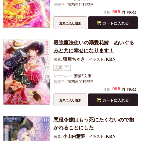
発売日:
2025年12月22日
968
円
価格:
（税込）
カートに入れる
お気に入り追加
最強魔法使いの溺愛花嫁 ぬいぐる
みと共に幸せになります！
猫屋ちゃき
KRN
著者:
イラスト:
文庫
TL
レーベル：
蜜猫F文庫
発売日:
2025年09月22日
968
円
価格:
（税込）
カートに入れる
お気に入り追加
悪役令嬢はもう死にたくないので抱
かれることにした
小山内慧夢
KRN
著者:
イラスト: