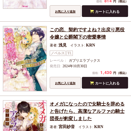
814
円
価格:
（税込）
カートに入れる
お気に入り追加
この恋、契約ですよね？出戻り悪役
令嬢と公爵閣下の密愛事情
浅見
KRN
著者:
イラスト:
ノベルス
TL
レーベル：
ガブリエラブックス
発売日:
2024年10月30日
1,430
円
価格:
（税込）
カートに入れる
お気に入り追加
オメガになったので女騎士を辞める
と告げたら、高潔なアルファの騎士
団長が豹変しました
宮田紗音
KRN
著者:
イラスト: