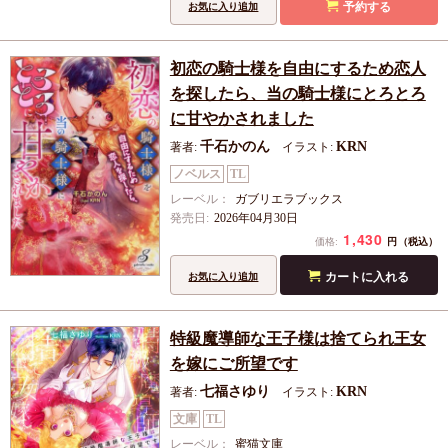
予約する
お気に入り追加
初恋の騎士様を自由にするため恋人
を探したら、当の騎士様にとろとろ
に甘やかされました
千石かのん
KRN
著者:
イラスト:
ノベルス
TL
レーベル：
ガブリエラブックス
発売日:
2026年04月30日
1,430
円
価格:
（税込）
カートに入れる
お気に入り追加
特級魔導師な王子様は捨てられ王女
を嫁にご所望です
七福さゆり
KRN
著者:
イラスト:
文庫
TL
レーベル：
蜜猫文庫