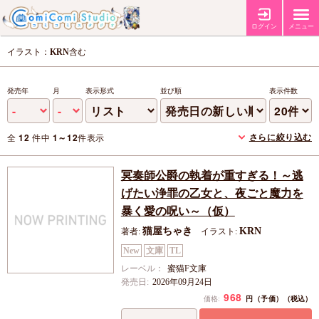
ログイン
メニュー
イラスト：
KRN
含む
発売年
月
表示形式
並び順
表示件数
さらに絞り込む
全
12
件中
1～12
件表示
冥奏師公爵の執着が重すぎる！～逃
げたい浄罪の乙女と、夜ごと魔力を
暴く愛の呪い～（仮）
猫屋ちゃき
KRN
著者:
イラスト:
New
文庫
TL
レーベル：
蜜猫F文庫
発売日:
2026年09月24日
968
円（予価）
価格:
（税込）