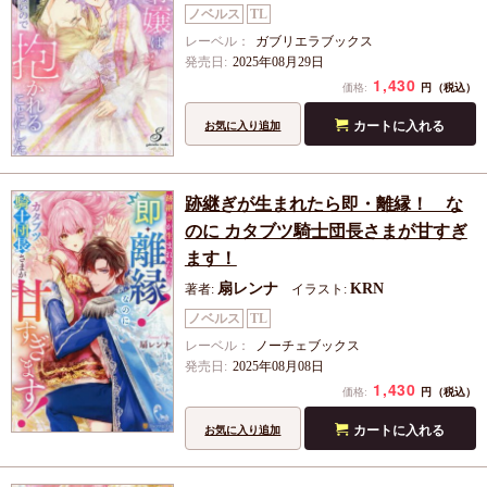
ノベルス
TL
レーベル：
ガブリエラブックス
発売日:
2025年08月29日
1,430
円
価格:
（税込）
カートに入れる
お気に入り追加
跡継ぎが生まれたら即・離縁！ な
のに カタブツ騎士団長さまが甘すぎ
ます！
扇レンナ
KRN
著者:
イラスト:
ノベルス
TL
レーベル：
ノーチェブックス
発売日:
2025年08月08日
1,430
円
価格:
（税込）
カートに入れる
お気に入り追加