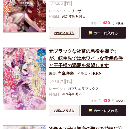
ノベルス
TL
レーベル：
メリッサ
発売日:
2024年07月01日
1,430
円
価格:
（税込）
カートに入れる
お気に入り追加
元ブラックな社畜の悪役令嬢です
が、転生先ではホワイトな労働条件
と王子様の溺愛を希望します
当麻咲来
KRN
著者:
イラスト:
ノベルス
TL
レーベル：
ガブリエラブックス
発売日:
2024年03月29日
1,430
円
価格:
（税込）
カートに入れる
お気に入り追加
冷徹王太子は初恋の聖女を花嫁に迎