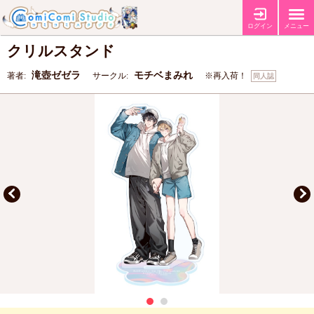
【同人グッズ】【いぬあや】グリッターア
ログイン
メニュー
クリルスタンド
滝壺ゼゼラ
モチベまみれ
著者:
サークル:
※再入荷！
同人誌