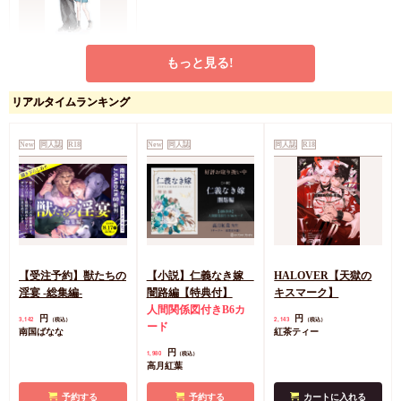
もっと見る!
【同人グッズ】【いぬ
あや】グリッターアク
リアルタイムランキング
リルスタンド
円
2,200
（税込）
滝壺ゼゼラ
New
同人誌
R18
New
同人誌
同人誌
R18
カートに入れる
【受注予約】獣たちの
【小説】仁義なき嫁
HALOVER【天獄の
淫宴 -総集編-
闇路編【特典付】
キスマーク】
人間関係図付きB6カ
円
円
3,142
2,143
（税込）
（税込）
ード
南国ばなな
紅茶ティー
円
1,980
（税込）
高月紅葉
予約する
予約する
カートに入れる