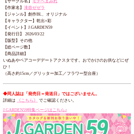
【サークル名】
モチベまみれ
【作家名】
滝壺ゼゼラ
【ジャンル】創作BL、オリジナル
【キャラクター】乾出×彩
【イベント】J.GARDEN59
【発行日】 2026/03/22
【版型】その他
【総ページ数】
【商品詳細】
いぬあやペアコーデデートアクスタです。おでかけのお供などにぜ
ひ！
（高さ約15cm／グリッター加工／フラワー型台座）
◆同人誌は「発売日＝発送日」ではございません。
詳細は
《こちら》
でご確認ください。
J.GARDEN59特集ページはこちら♪