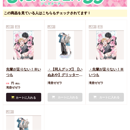
この商品を見ている人はこちらもチェックされてます！
同人誌
R18
同人誌
同人誌
R18
先輩が足りない！※い
・【同人グッズ】【い
・先輩が足りない！※
つも
ぬあや】グリッターア
いつも
クリルスタンド
円
滝壺ゼゼラ
滝壺ゼゼラ
638
（税込）
滝壺ゼゼラ
カートに入れる
カートに入れる
カートに入れる
同人誌