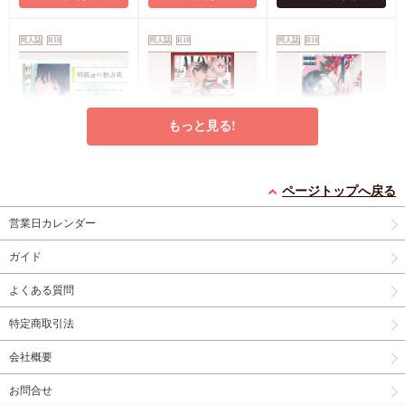
同人誌
R18
同人誌
R18
同人誌
R18
もっと見る!
特級αの独占欲
HALOVER 短編集
完全なる一族 楽園の
1【俺様魔王は年下天
箱（2）
ページトップへ戻る
円
1,257
（税込）
使の底なしの愛なんか
神波アユミ
円
円
1,430
1,430
（税込）
（税込）
営業日カレンダー
に絆されない】
紅茶ティー
おやすみ毛布
ガイド
カートに入れる
カートに入れる
カートに入れる
よくある質問
同人誌
R18
同人誌
R18
同人誌
特定商取引法
会社概要
お問合せ