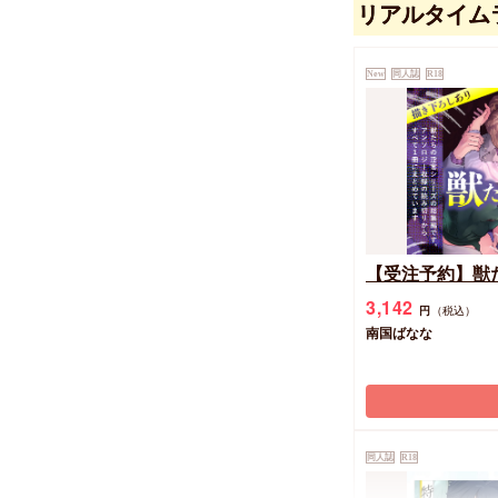
リアルタイム
【同人グッズ】
アクリルスタン
New
同人誌
R18
2,200
円
（税込）
滝壺ゼゼラ
【受注予約】獣た
3,142
円
（税込）
南国ばなな
同人誌
R18