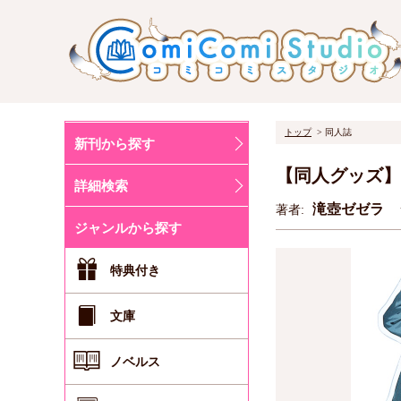
トップ
同人誌
新刊から探す
【同人グッズ】
詳細検索
滝壺ゼゼラ
著者:
ジャンルから探す
特典付き
文庫
ノベルス