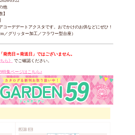
26/03/22
の他
数】
】
アコーデデートアクスタです。おでかけのお供などにぜひ！
5cm／グリッター加工／フラワー型台座）
「発売日＝発送日」ではございません。
ちら》
でご確認ください。
EN59特集ページはこちら♪
同人誌
R18