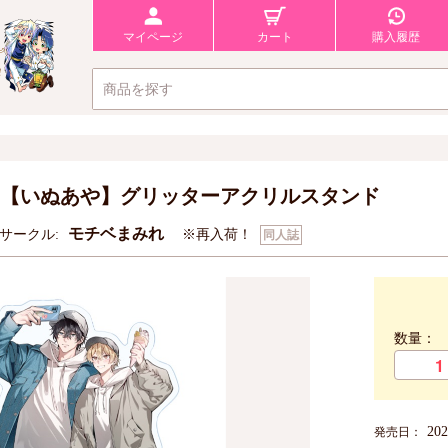
マイページ
カート
購入履歴
【いぬあや】グリッターアクリルスタンド
モチベまみれ
サークル:
※再入荷！
同人誌
数量：
20
発売日：