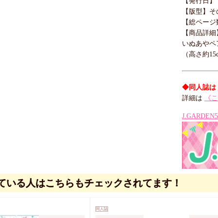
【発行日】 20
【版型】そ
【総ページ
【商品詳細
いぬあやペ
（高さ約1
◆同人誌は
詳細は
《こ
J.GARD
ている人はこちらもチェックされてます！
同人誌