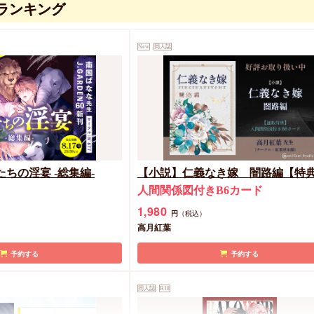
ランキング
【いぬあや】グリッター
ド
New
同人誌
カートに入れる
ちの淫宴 -総集編-
【小説】仁義なき嫁 闇路編【特
人間関係図付きB6カード
1,980
円
（税込）
高月紅葉
予約する
予約する
同人誌
R18