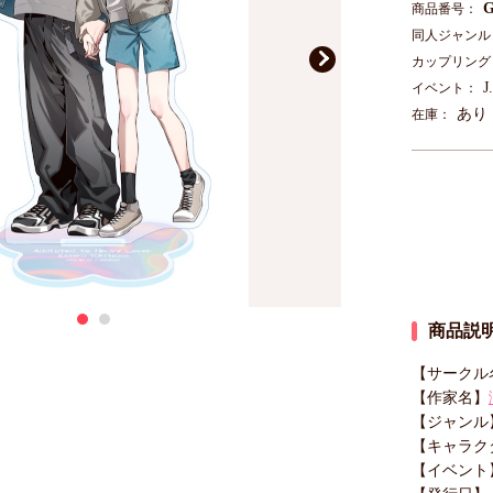
G
商品番号：
同人ジャンル
カップリング
J
イベント：
あり
在庫：
商品説
【サークル
【作家名】
【ジャンル
【キャラク
【イベント】J