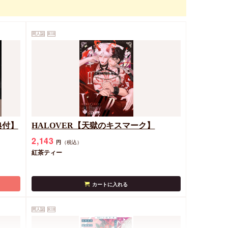
同人誌
R18
典付】
HALOVER【天獄のキスマーク】
2,143
円
（税込）
紅茶ティー
カートに入れる
同人誌
R18