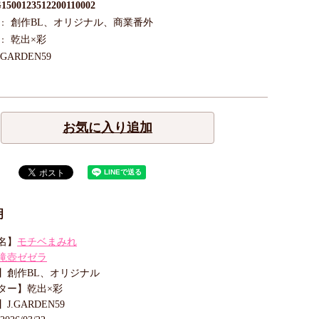
1500123512200110002
創作BL、オリジナル、商業番外
：
乾出×彩
：
.GARDEN59
お気に入り追加
明
名】
モチベまみれ
滝壺ゼゼラ
】創作BL、オリジナル
ター】乾出×彩
.GARDEN59