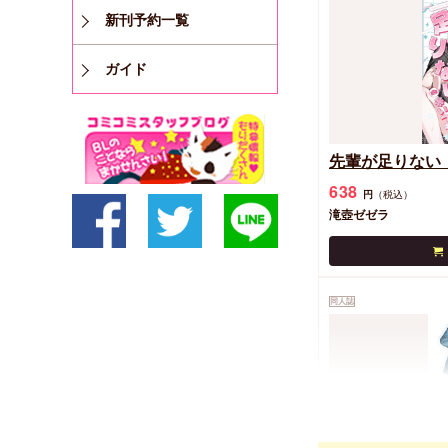
新刊予約一覧
ガイド
先輩が足りない
638
円
（税込）
滝壺ゼゼラ
同人誌