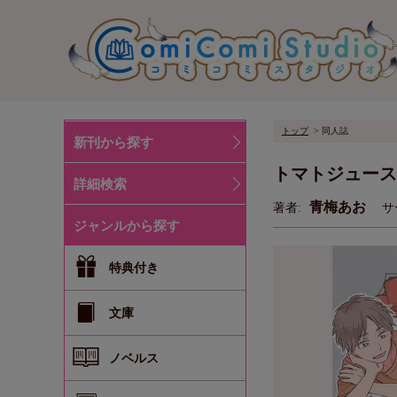
トップ
同人誌
新刊から探す
トマトジュース
詳細検索
青梅あお
著者:
サ
ジャンルから探す
特典付き
文庫
ノベルス