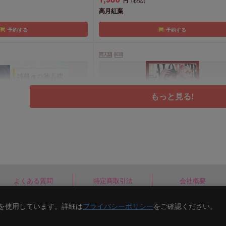
円
（税込）
高月紅葉
予約する
予約する
同人誌
R18
もっと見る!
HALOVER 短編集1【俺様魔王は
使の底なしの愛なんかに絆されな
1,430
円
（税込）
よくある質問
特定商取引法
会社概要
紅茶ティー
カートに入れる
カートに入れる
e)を使用しています。詳細は
プライバシーポリシー
をご確認ください。
Copyright(C) comicomi studio. All right reserv