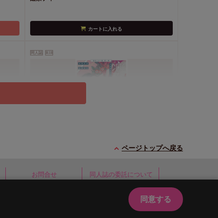
カートに入れる
同人誌
R18
年下天
完全なる一族 楽園の箱（2）
ページトップへ戻る
い】
1,430
円
（税込）
おやすみ毛布
お問合せ
同人誌の委託について
カートに入れる
同意する
ed.