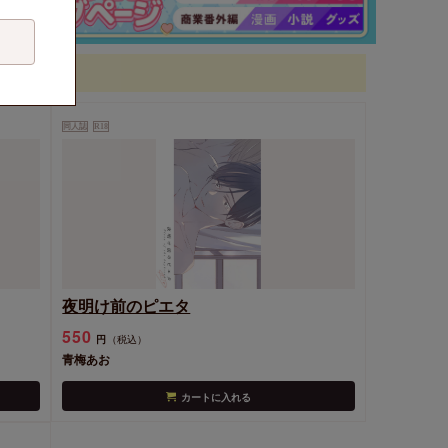
同人誌
R18
夜明け前のピエタ
550
円
（税込）
青梅あお
カートに入れる