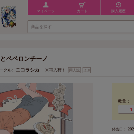
マイページ
カート
購入履歴
とペペロンチーノ
ニコラシカ
ークル:
※再入荷！
同人誌
R18
数量：
20
発売日：