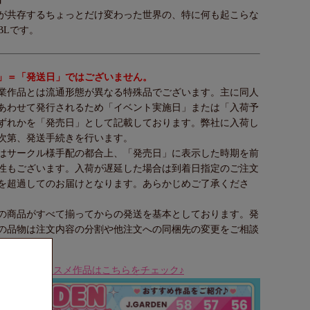
が共存するちょっとだけ変わった世界の、特に何も起こらな
BLです。
」＝「発送日」ではございません。
業作品とは流通形態が異なる特殊品でございます。主に同人
あわせて発行されるため「イベント実施日」または「入荷予
ずれかを「発売日」として記載しております。弊社に入荷し
次第、発送手続きを行います。
はサークル様手配の都合上、「発売日」に表示した時期を前
性もございます。入荷が遅延した場合は到着日指定のご注文
を超過してのお届けとなります。あらかじめご了承くださ
の商品がすべて揃ってからの発送を基本としております。発
の品物は注文内容の分割や他注文への同梱先の変更をご相談
GARDENオススメ作品はこちらをチェック♪