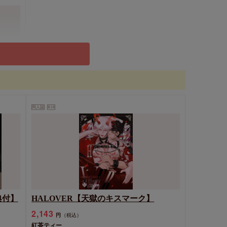
同人誌
R18
典付】
HALOVER【天獄のキスマーク】
2,143
円
（税込）
紅茶ティー