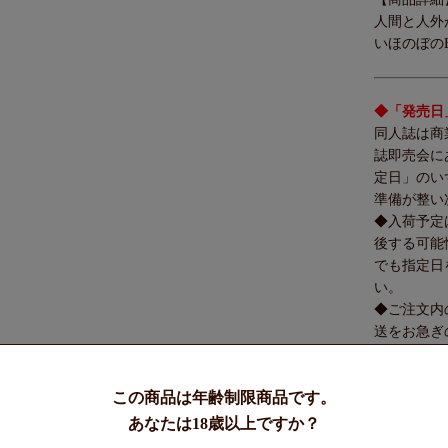
人間と人外
いほのぼの
◆「発売日
同人誌は商
誌即売会に
定日」のい
準備が整い
◆入荷予定
後する可能
でも指定日
い。
◆ご注文内
送をお急ぎ
ください。
▼過去のJ.
この商品は年齢制限商品です。
あなたは18歳以上ですか？