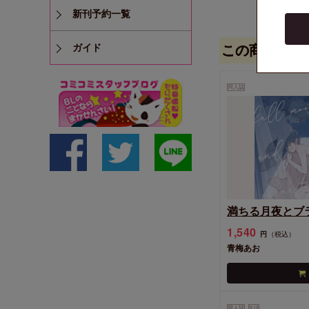
新刊予約一覧
ガイド
この商品を見
同人誌
満ちる月夜とブ
1,540
円
（税込）
青梅あお
同人誌
R18