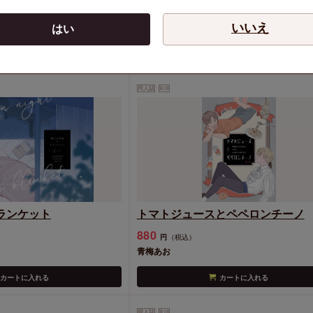
いいえ
はい
ている人はこちらもチェックされてます！
同人誌
R18
ランケット
トマトジュースとペペロンチーノ
880
円
（税込）
青梅あお
カートに入れる
カートに入れる
同人誌
R18