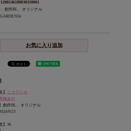
1200146180030110001
創作BL、オリジナル
：
.GARDEN56
お気に入り追加
明
名】
ニコラシカ
青梅あお
】創作BL、オリジナル
4/9/23
数】36
】