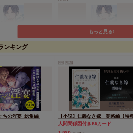
もっと見る!
ランキング
ク
アフタートーク
1,100
円
（税込）
New
同人誌
青梅あお
カートに入れる
カートに入れる
ちの淫宴 -総集編-
【小説】仁義なき嫁 闇路編【特
人間関係図付きB6カード
1,980