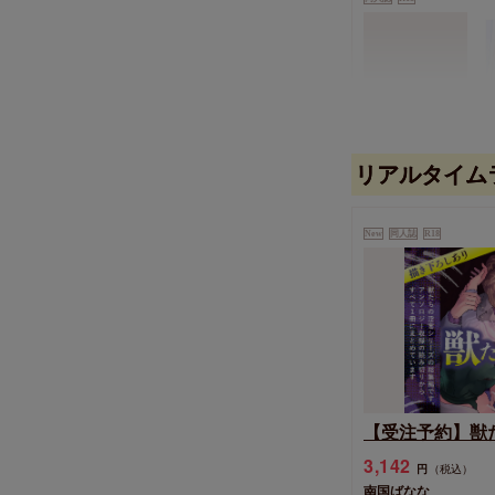
リアルタイム
・アフタートー
青梅あお
New
同人誌
R18
【受注予約】獣た
3,142
円
（税込）
南国ばなな