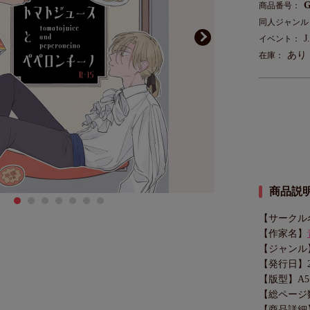
G
商品番号：
同人ジャンル
J
イベント：
あり
在庫：
商品説
【サークル
【作家名】
【ジャンル
【発行日】202
【版型】A5
【総ページ
【商品詳細