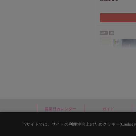
同人誌
R18
特級αの独占欲
1,257
円
（税込）
神波アユミ
営業日カレンダー
ガイド
当サイトでは、サイトの利便性向上のためクッキー(Cooki