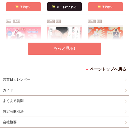
予約する
カートに入れる
予約する
New
同人誌
同人誌
R18
同人誌
R18
もっと見る!
【同人グッズ】リヒル
バイトの宮川君は店長
ケチャップ
カアクリルキーホルダ
が好き番外編集2023～
ページトップへ戻る
円
1,100
（税込）
ー【二次予約】
2026
露久ふみ
円
円
471
2,986
（税込）
（税込）
営業日カレンダー
柊木メイ
端丘
ガイド
カートに入れる
カートに入れる
カートに入れる
よくある質問
同人誌
R18
同人誌
R18
同人誌
特定商取引法
会社概要