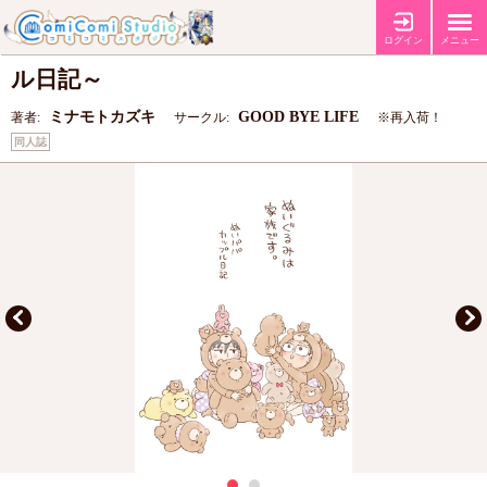
ぬいぐるみは家族です。～ぬいパパカップ
ログイン
メニュー
ル日記～
ミナモトカズキ
GOOD BYE LIFE
著者:
サークル:
※再入荷！
同人誌