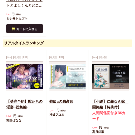
トとよしくんとどこで
もテーマパーク気分ス
円
314
（税込）
テッカー（オーロラピ
ミナモトカズキ
ンクに輝くよ♪）
カートに入れる
リアルタイムランキング
New
同人誌
R18
同人誌
R18
New
同人誌
【受注予約】獣たちの
特級αの独占欲
【小説】仁義なき嫁
淫宴 -総集編-
闇路編【特典付】
円
1,257
（税込）
人間関係図付きB6カ
神波アユミ
円
3,142
（税込）
ード
南国ばなな
円
1,980
（税込）
高月紅葉