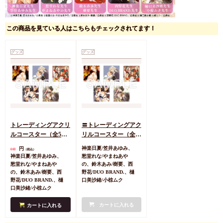
この商品を見ている人はこちらもチェックされてます！
グッズ
グッズ
トレーディングアクリ
〓トレーディングアク
ルコースター（全5
リルコースター（全5
種）【花丸35周年記念
種）【花丸35周年記念
円
神楽日夏/笠井あゆみ、
660
（税込）
特別企画第二弾 花丸
特別企画第二弾 花丸
神楽日夏/笠井あゆみ、
愁堂れな/やまねあや
文庫スペシャルセレク
文庫スペシャルセレク
愁堂れな/やまねあや
の、鈴木あみ/樹要、西
ションフェアグッズ】
ションフェアグッズ】
の、鈴木あみ/樹要、西
野花/DUO BRAND.、樋
野花/DUO BRAND.、樋
口美沙緒/小椋ムク
口美沙緒/小椋ムク
カートに入れる
カートに入れる