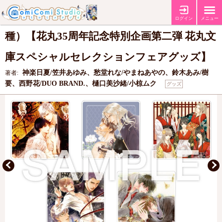
トレーディングアクリルコースター（全5
ログイン
メニュー
種）【花丸35周年記念特別企画第二弾 花丸文
庫スペシャルセレクションフェアグッズ】
神楽日夏/笠井あゆみ、愁堂れな/やまねあやの、鈴木あみ/樹
著者:
要、西野花/DUO BRAND.、樋口美沙緒/小椋ムク
グッズ