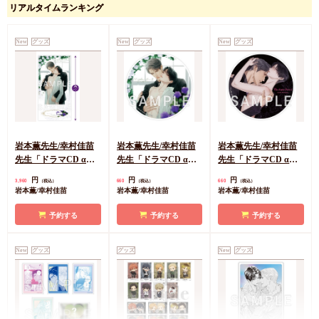
リアルタイムランキング
New
グッズ
New
グッズ
New
グッズ
岩本薫先生/幸村佳苗
岩本薫先生/幸村佳苗
岩本薫先生/幸村佳苗
先生「ドラマCD αの
先生「ドラマCD αの
先生「ドラマCD αの
花嫁 共鳴恋情２」
花嫁 共鳴恋情２」ア
花嫁 共鳴恋情２」ア
円
円
円
3,960
660
660
（税込）
（税込）
（税込）
BIGアクリルスタンド
クリルコースター
クリルコースター
岩本薫/幸村佳苗
岩本薫/幸村佳苗
岩本薫/幸村佳苗
【A】
【B】
予約する
予約する
予約する
New
グッズ
グッズ
New
グッズ