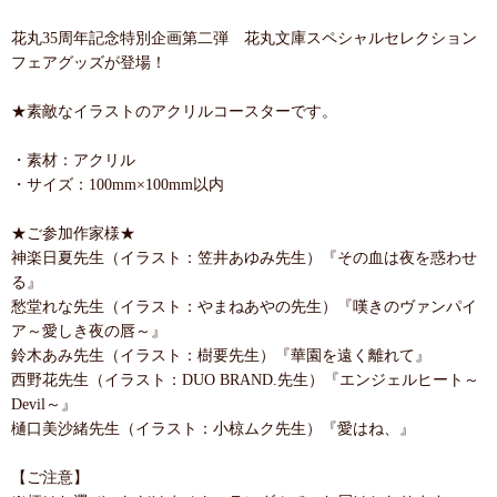
花丸35周年記念特別企画第二弾 花丸文庫スペシャルセレクション
フェアグッズが登場！
★素敵なイラストのアクリルコースターです。
・素材：アクリル
・サイズ：100mm×100mm以内
★ご参加作家様★
神楽日夏先生（イラスト：笠井あゆみ先生）『その血は夜を惑わせ
る』
愁堂れな先生（イラスト：やまねあやの先生）『嘆きのヴァンパイ
ア～愛しき夜の唇～』
鈴木あみ先生（イラスト：樹要先生）『華園を遠く離れて』
西野花先生（イラスト：DUO BRAND.先生）『エンジェルヒート～
Devil～』
樋口美沙緒先生（イラスト：小椋ムク先生）『愛はね、』
【ご注意】