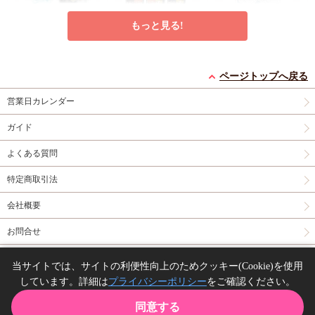
もっと見る!
たなと先生「ブルーバ
『映画 ギヴン 海へ』
岩本薫先生/幸村佳苗
ードリーダー 上・
トレーディングミニブ
先生「ドラマCD αの
下」新刊発売記念グッ
ロマイド 〈RIBBON
花嫁 共鳴恋情２」ア
円
円
円
638
4,950
638
（税込）
（税込）
（税込）
ズ トレーディングア
＆TIE〉全15種【コン
クリルカード【C】
ページトップへ戻る
たなと
キヅナツキ
岩本薫/幸村佳苗
クリルカード（全5
プリートセット】
営業日カレンダー
種）
予約する
カートに入れる
予約する
ガイド
グッズ
New
グッズ
New
グッズ
よくある質問
特定商取引法
会社概要
お問合せ
アクリルスタンド「野
岩本薫先生/幸村佳苗
岩本薫先生/幸村佳苗
白ぐり A HOLIDAY
先生「ドラマCD αの
先生「ドラマCD αの
同人誌の委託について
当サイトでは、サイトの利便性向上のためクッキー(Cookie)を使用
Picnic Mood」02/月は
花嫁 共鳴恋情２」ア
花嫁 共鳴恋情２」ア
円
円
円
1,925
638
638
（税込）
（税込）
（税込）
しています。詳細は
プライバシーポリシー
をご確認ください。
みちかけケモノの恋
クリルカード【D】
クリルカード【A】
野白ぐり
岩本薫/幸村佳苗
Copyright(C) comicomi studio. All right reserved.
岩本薫/幸村佳苗
(描き下ろしイラスト)
同意する
カートに入れる
予約する
予約する