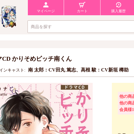
マイページ
カート
購入履歴
マCD かりそめビッチ南くん
南 太郎：CV田丸 篤志、高根 駿：CV新垣 樽助
インキャスト:
他の商
他の商
会員様