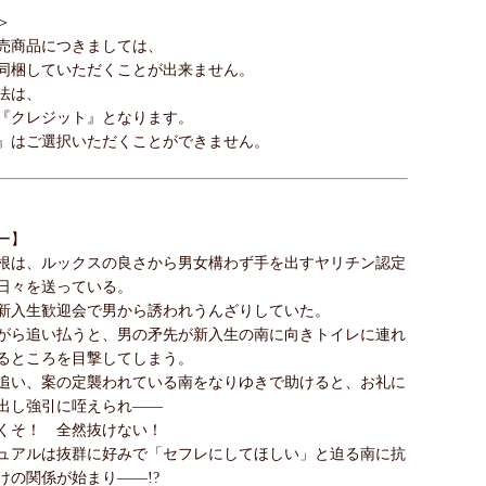
＞
売商品につきましては、
同梱していただくことが出来ません。
法は、
『クレジット』となります。
』はご選択いただくことができません。
ー】
根は、ルックスの良さから男女構わず手を出すヤリチン認定
日々を送っている。
新入生歓迎会で男から誘われうんざりしていた。
がら追い払うと、男の矛先が新入生の南に向きトイレに連れ
るところを目撃してしまう。
追い、案の定襲われている南をなりゆきで助けると、お礼に
出し強引に咥えられ――
くそ！ 全然抜けない！
ュアルは抜群に好みで「セフレにしてほしい」と迫る南に抗
けの関係が始まり――!?