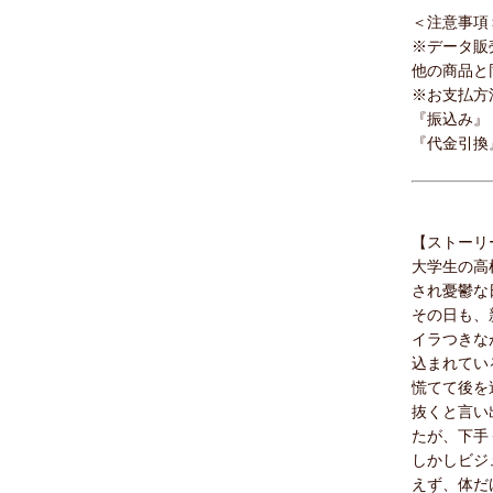
＜注意事項
※データ販
他の商品と
※お支払方
『振込み』
『代金引換
【ストーリ
大学生の高
され憂鬱な
その日も、
イラつきな
込まれてい
慌てて後を
抜くと言い
たが、下手
しかしビジ
えず、体だ