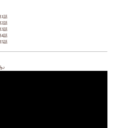
】
：第1話
：第2話
：第3話
：第4話
：第5話
ら♪