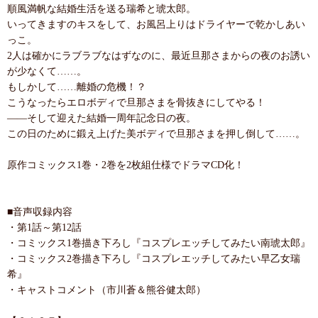
順風満帆な結婚生活を送る瑞希と琥太郎。
いってきますのキスをして、お風呂上りはドライヤーで乾かしあい
っこ。
2人は確かにラブラブなはずなのに、最近旦那さまからの夜のお誘い
が少なくて……。
もしかして……離婚の危機！？
こうなったらエロボディで旦那さまを骨抜きにしてやる！
――そして迎えた結婚一周年記念日の夜。
この日のために鍛え上げた美ボディで旦那さまを押し倒して……。
原作コミックス1巻・2巻を2枚組仕様でドラマCD化！
■音声収録内容
・第1話～第12話
・コミックス1巻描き下ろし『コスプレエッチしてみたい南琥太郎』
・コミックス2巻描き下ろし『コスプレエッチしてみたい早乙女瑞
希』
・キャストコメント（市川蒼＆熊谷健太郎）