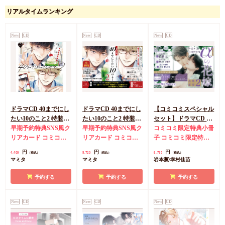
リアルタイムランキング
New
CD
New
CD
New
CD
ドラマCD 40までにし
ドラマCD 40までにし
【コミコミスペシャル
たい10のこと2 特装盤
たい10のこと2 特装盤
セット】ドラマCD α
【マンガ小冊子セッ
早期予約特典SNS風ク
【マンガ小冊子セッ
早期予約特典SNS風ク
の花嫁 共鳴恋情２
コミコミ限定特典小冊
ト】（単品）【2026年
リアカード
コミコミ
ト】【有償特典・スラ
リアカード
コミコミ
（初回限定盤）【早期
子
コミコミ限定特典
8月16日まで！早期予
特典キャストトーク音
イドアクリルキーホル
特典キャストトーク音
予約キャンペーン対象
スライドアクリルキー
円
円
円
4,400
5,720
6,765
（税込）
（税込）
（税込）
約キャンペーン実施】
源CD
ダー】【2026年8月16
源CD
有償特典・スラ
外・2026/7/21から受付
ホルダー
マミタ
マミタ
岩本薫/幸村佳苗
日まで！早期予約キャ
イドアクリルキーホル
開始】
ンペーン実施】
ダー
予約する
予約する
予約する
New
CD
New
CD
New
CD