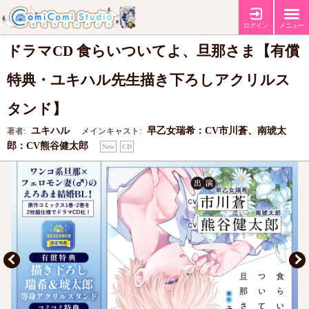
【コミコミ特典ユキハル先生描き下ろしリーフレット】
【有償特典・ユ
特典
キハル生描き下ろしアクリルスタンド】
ログイン
メニュー
ドラマCD 食らいついてよ、旦那さま【有償
特典・ユキハル先生描き下ろしアクリルス
タンド】
ユキハル
早乙女瑞希：CV市川蒼、南琥太
著者:
メインキャスト:
郎：CV熊谷健太郎
New
CD