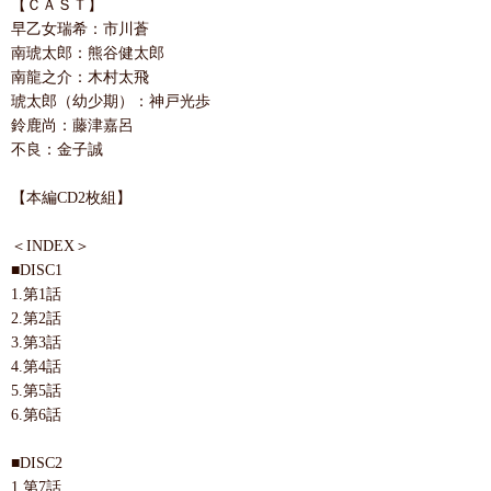
【ＣＡＳＴ】
早乙女瑞希：市川蒼
南琥太郎：熊谷健太郎
南龍之介：木村太飛
琥太郎（幼少期）：神戸光歩
鈴鹿尚：藤津嘉呂
不良：金子誠
【本編CD2枚組】
＜INDEX＞
■DISC1
1.第1話
2.第2話
3.第3話
4.第4話
5.第5話
6.第6話
■DISC2
1.第7話