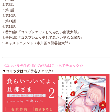
2.第8話
3.第9話
4.第10話
5.第11話
6.第12話
7.番外編1『コスプレエッチしてみたい南琥太郎』
8.番外編2『コスプレエッチしてみたい早乙女瑞希』
9.キャストコメント（市川蒼＆熊谷健太郎）
《ユキハル先生のほかの作品はこちらでチェック♪》
▼コミックはコチラをチェック♪