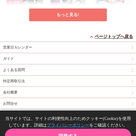
もっと見る!
ドラマCD ロスタイム
ドラマCD 双子と先生
ドラマCD アオハルは
に餞を Home and
2【有償特典・かきの
愛し愛され（単品）
ページトップへ戻る
Away【有償特典・小
早期予約特典フォトグ
たね先生描き下ろしア
コミコミ特典かきのた
コミコミ特典百瀬あん
営業日カレンダー
冊子】【2026年9月18
レイクリアカード
無
クリルスタンド】
ね先生描き下ろし小冊
先生描き下ろし小冊子
日まで！早期予約キャ
償特典チェキ風ミニイ
子
有償特典・かきの
円
円
円
5,280
7,810
5,940
（税込）
（税込）
（税込）
ガイド
ンペーン実施】
ラストカード
有償特
たね先生描き下ろしア
ココミ
かきのたね
百瀬あん
典・小冊子
クリルスタンド
よくある質問
予約する
予約する
予約する
特定商取引法
CD
CD
CD
会社概要
お問合せ
同人誌の委託について
当サイトでは、サイトの利便性向上のためクッキー(Cookie)を使用
しています。詳細は
プライバシーポリシー
をご確認ください。
Copyright(C) comicomi studio. All right reserved.
ドラマCD おやす
ドラマCD 雷々来世
ドラマCD αの花嫁 共