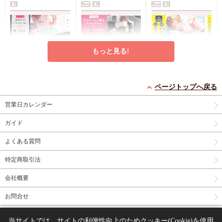
CD
New
CD
New
CD
もっと見る!
ドラマCD 夜明けがい
ドラマCD ロスタイム
ドラマCD アオハルは
ちばん暗い
に餞を
愛し愛され【有償特
ページトップへ戻る
メーカー初回特典プチ
completeBOX【有償特
早期予約特典フォトグ
典・百瀬あん先生描き
コミコミ特典百瀬あん
営業日カレンダー
コミックス
スクエア
典・小冊子】【2026年
レイクリアカード
無
下ろしアクリルスタン
先生描き下ろし小冊子
フォト風カード
9月18日まで！早期予
償特典チェキ風ミニイ
ド】
有償特典・百瀬あん先
円
円
円
3,520
8,580
7,810
（税込）
（税込）
（税込）
ガイド
約キャンペーン実施】
ラストカード
有償特
生描き下ろしアクリル
山田ノノノ
ココミ
百瀬あん
典・小冊子
スタンド
よくある質問
カートに入れる
予約する
予約する
特定商取引法
CD
New
CD
CD
会社概要
お問合せ
同人誌の委託について
当サイトでは、サイトの利便性向上のためクッキー(Cookie)を使用