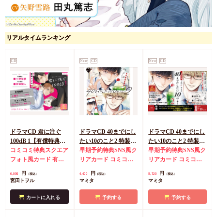
リアルタイムランキング
CD
New
CD
New
CD
ドラマCD 君に注ぐ
ドラマCD 40までにし
ドラマCD 40までにし
100dB 1【有償特典・
たい10のこと2 特装盤
たい10のこと2 特装盤
『ドラマCD 君に注ぐ
コミコミ特典スクエア
【マンガ小冊子セッ
早期予約特典SNS風ク
【マンガ小冊子セッ
早期予約特典SNS風ク
100dB 1』宮田トヲル
フォト風カード
有償
ト】（単品）【2026年
リアカード
コミコミ
ト】【有償特典・スラ
リアカード
コミコミ
先生描き下ろし小冊
特典・『ドラマCD 君
8月16日まで！早期予
特典キャストトーク音
イドアクリルキーホル
特典キャストトーク音
円
円
円
6,050
4,400
5,720
（税込）
（税込）
（税込）
子】
に注ぐ100dB 1』宮田
約キャンペーン実施】
源CD
ダー】【2026年8月16
源CD
有償特典・スラ
宮田トヲル
マミタ
マミタ
トヲル先生描き下ろし
日まで！早期予約キャ
イドアクリルキーホル
小冊子
ンペーン実施】
ダー
カートに入れる
予約する
予約する