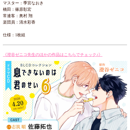
マスター：季宮なおき
橋田：篠原彰宏
常連客：奥村 翔
楽団員：清水彩香
仕様：1枚組
《澄谷ゼニコ先生のほかの作品はこちらでチェック♪》