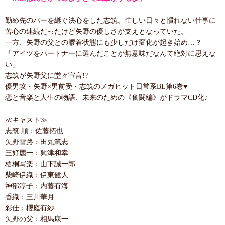
勤め先のバーを継ぐ決心をした志筑。忙しい日々と慣れない仕事に
苦心の連続だったけど矢野の優しさが支えとなっていた。
一方、矢野の父との膠着状態にも少しだけ変化が起き始め…？
「アイツをパートナーに選んだことが無意味だなんて絶対に思えな
い」
志筑が矢野父に堂々宣言!?
優男攻・矢野×男前受・志筑のメガヒット日常系BL第6巻♥
恋と音楽と人生の物語、未来のための《奮闘編》がドラマCD化♪
≪キャスト≫
志筑 順：佐藤拓也
矢野雪路：田丸篤志
三好麗一：興津和幸
梧桐写楽：山下誠一郎
柴崎伊織：伊東健人
神部淳子：内藤有海
香織：三川華月
彩佳：櫻庭有紗
矢野の父：相馬康一