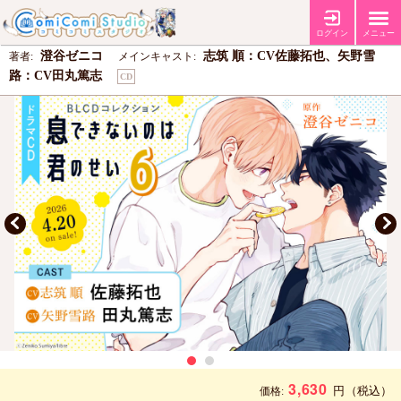
ドラマCD 息できないのは君のせい6
ログイン
メニュー
澄谷ゼニコ
志筑 順：CV佐藤拓也、矢野雪
著者:
メインキャスト:
路：CV田丸篤志
CD
3,630
円
（税込）
価格: