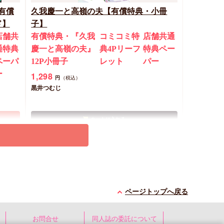
有償
久我慶一と高嶺の夫【有償特典・小冊
ド】
子】
店舗共
有償特典・『久我
コミコミ特
店舗共通
通特典
慶一と高嶺の夫』
典4Pリーフ
特典ペー
ペーパ
12P小冊子
レット
パー
ー
1,298
円
（税込）
黒井つむじ
カートに入れる
New
コミック
ページトップへ戻る
お問合せ
同人誌の委託について