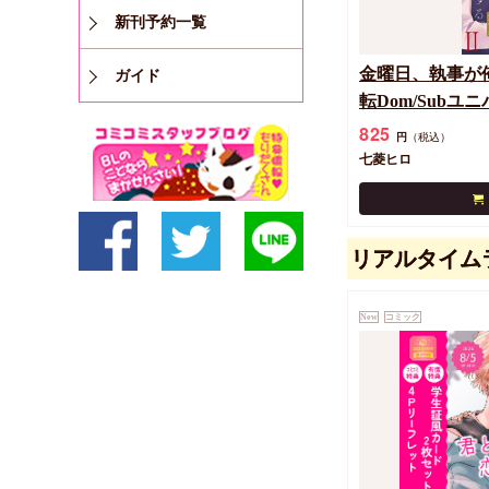
新刊予約一覧
金曜日、執事が俺
ガイド
転Dom/Subユ
825
円
（税込）
七菱ヒロ
リアルタイム
New
コミック