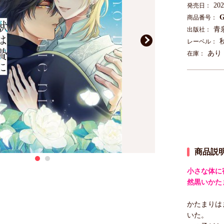
20
発売日：
G
商品番号：
青
出版社：
レーベル：
あり
在庫：
商品説
小さな体に
然黒いかた
かたまりは
いた。