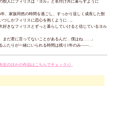
の獣人にフィリスは『ヨル』と名付け共に暮らすように
6年、家族同然の時間を過ごし、すっかり逞しく成長した獣
いつしかフィリスに恋心を抱くように…。
大好きなフィリスとずっと暮らしていけると信じているヨル
。
。まだ君に言ってないことがあるんだ…僕はね……」
るふたりが一緒にいられる時間は残り1年のみ――…
先生のほかの作品はこちらでチェック♪》