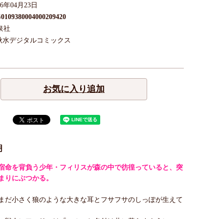
26年04月23日
0109380004000209420
泉社
秋水デジタルコミックス
お気に入り追加
明
宿命を背負う少年・フィリスが森の中で彷徨っていると、突
まりにぶつかる。
まだ小さく狼のような大きな耳とフサフサのしっぽが生えて