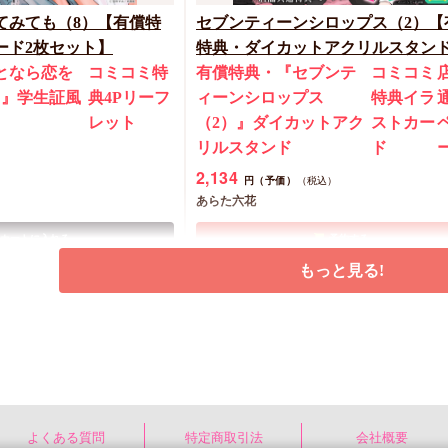
てみても（8）【有償特
セブンティーンシロップス（2）【
ード2枚セット】
特典・ダイカットアクリルスタン
となら恋を
コミコミ特
有償特典・『セブンテ
コミコミ
）』学生証風
典4Pリーフ
ィーンシロップス
特典イラ
ト
レット
（2）』ダイカットアク
ストカー
リルスタンド
ド
2,134
円（予価）
（税込）
あらた六花
カートに入れる
予約する
もっと見る!
New
コミック
よくある質問
特定商取引法
会社概要