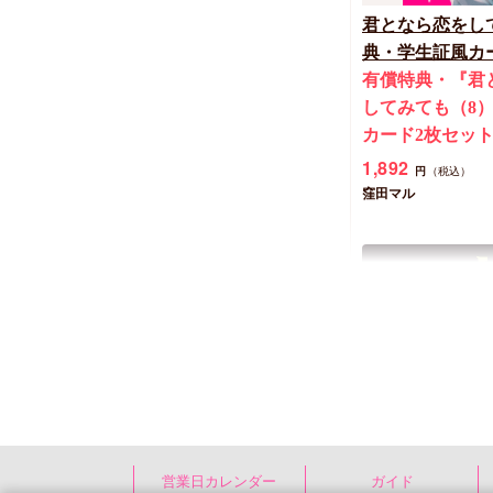
君となら恋をし
典・学生証風カ
有償特典・『君
してみても（8
カード2枚セッ
1,892
円
（税込）
窪田マル
New
コミック
営業日カレンダー
ガイド