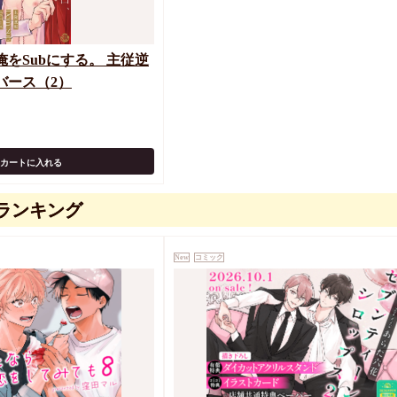
をSubにする。 主従逆
ニバース（2）
カートに入れる
ランキング
New
コミック