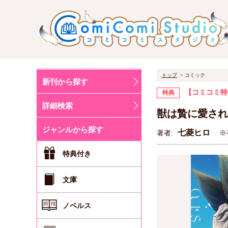
トップ
コミック
新刊から探す
【コミコミ特
特典
詳細検索
獣は贄に愛され
ジャンルから探す
七菱ヒロ
著者:
※
特典付き
文庫
ノベルス