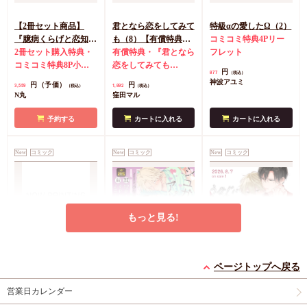
【2冊セット商品】
君となら恋をしてみて
特級αの愛したΩ（2）
『臆病くらげと恋知ら
も（8）【有償特典・
コミコミ特典4Pリー
ず【有償】+柴崎さん
2冊セット購入特典・
学生証風カード2枚セ
有償特典・『君となら
フレット
のケモノみち【有
コミコミ特典8P小冊
ット】
恋をしてみても
円
877
（税込）
償】』【8/17締切！予
子＆ミニクリアカード
（8）』学生証風カー
神波アユミ
円（予価）
円
3,559
1,892
（税込）
（税込）
約キャンペーン(抽■
2枚
有償特典・『臆病
ド2枚セット
コミコミ
N丸
窪田マル
選)】
くらげと恋知らず』お
特典4Pリーフレット
となの公式同人誌
有
予約する
カートに入れる
カートに入れる
償特典・『柴崎さんの
ケモノみち』スライド
New
コミック
New
コミック
New
コミック
アクリルカードキーホ
ルダー
封入特典・描
き下ろし撮り合いっこ
チェキランダム2枚(全
4種)
店舗共通特典ペ
もっと見る!
ーパー2枚
エンドロールは地獄ま
シュガーアピール【有
うなじに恋の痕【有償
で（3）【有償特典・
償特典・小冊子】
特典・小冊子】
ページトップへ戻る
小冊子＋箔押しA5ア
有償特典・『エンドロ
有償特典・『シュガー
有償特典・『うなじに
営業日カレンダー
クリルボード】
ールは地獄まで
アピール』12P小冊子
恋の痕』12P小冊子
（3）』小冊子
有償特
コミコミ特典4Pリー