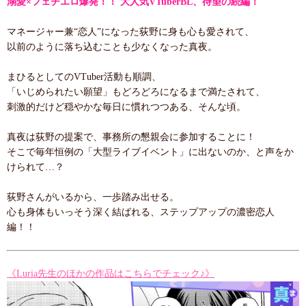
溺愛×フェチエロ爆発！！ 大人気VTuberBL、待望の続編！
マネージャー兼“恋人”になった荻野に身も心も愛されて、
以前のように落ち込むことも少なくなった真夜。
まひるとしてのVTuber活動も順調、
「いじめられたい願望」もどろどろになるまで満たされて、
刺激的だけど穏やかな毎日に慣れつつある、そんな頃。
真夜は荻野の提案で、事務所の懇親会に参加することに！
そこで毎年恒例の「大型ライブイベント」に出ないのか、と声をか
けられて…？
荻野さんがいるから、一歩踏み出せる。
心も身体もいっそう深く結ばれる、ステップアップの濃密恋人
編！！
《Luria先生のほかの作品はこちらでチェック♪》