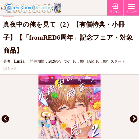
【有償特典・『真夜中の俺を見て（2）』12P小冊子】
特典
ログイン
メニュー
【fromRED6周年記念フェア】
フェア
真夜中の俺を見て（2）【有償特典・小冊
子】【「fromRED6周年」記念フェア・対象
商品】
Luria
著者:
開催期間：2026/6/3（水）10：00 （AM 10：00）スタート
コミック