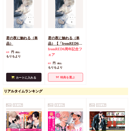
君の夜に触れる（単
君の夜に触れる（単
品）
品）【「fromRED6周
年」記念フェア・対象
fromRED6周年記念フ
円
825
（税込）
商品】
ェア
もりもより
円
825
（税込）
もりもより
特典を選ぶ
カートに入れる
リアルタイムランキング
New
コミック
New
コミック
New
コミック