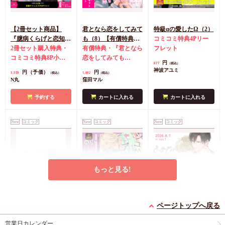
【2冊セット商品】
君となら恋をしてみて
特級αの愛したΩ（2）
『臆病くらげと恋知ら
も（8）【有償特典・
コミコミ特典4Pリー
ず【有償】+柴崎さん
2冊セット購入特典・
学生証風カード2枚セ
有償特典・『君となら
フレット
のケモノみち【有
コミコミ特典8P小冊
ット】
恋をしてみても
円
877
（税込）
償】』【8/17締切！予
子＆ミニクリアカード
（8）』学生証風カー
神波アユミ
円（予価）
円
3,559
1,892
（税込）
（税込）
約キャンペーン(抽■
2枚
有償特典・『臆病
ド2枚セット
コミコミ
N丸
窪田マル
選)】
くらげと恋知らず』お
特典4Pリーフレット
となの公式同人誌
有
予約する
カートに入れる
カートに入れる
償特典・『柴崎さんの
ケモノみち』スライド
New
コミック
New
コミック
New
コミック
アクリルカードキーホ
ルダー
封入特典・描
き下ろし撮り合いっこ
チェキランダム2枚(全
4種)
店舗共通特典ペ
もっと見る!
ーパー2枚
エンドロールは地獄ま
シュガーアピール【有
うなじに恋の痕【有償
で（3）【有償特典・
償特典・小冊子】
特典・小冊子】
ページトップへ戻る
小冊子＋箔押しA5ア
有償特典・『エンドロ
有償特典・『シュガー
有償特典・『うなじに
営業日カレンダー
クリルボード】
ールは地獄まで
アピール』12P小冊子
恋の痕』12P小冊子