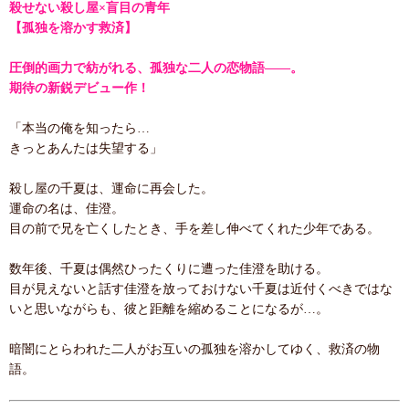
殺せない殺し屋×盲目の青年
【孤独を溶かす救済】
圧倒的画力で紡がれる、孤独な二人の恋物語――。
期待の新鋭デビュー作！
「本当の俺を知ったら…
きっとあんたは失望する」
殺し屋の千夏は、運命に再会した。
運命の名は、佳澄。
目の前で兄を亡くしたとき、手を差し伸べてくれた少年である。
数年後、千夏は偶然ひったくりに遭った佳澄を助ける。
目が見えないと話す佳澄を放っておけない千夏は近付くべきではな
いと思いながらも、彼と距離を縮めることになるが…。
暗闇にとらわれた二人がお互いの孤独を溶かしてゆく、救済の物
語。