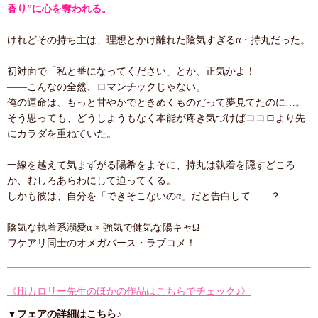
香り”に心を奪われる。
けれどその持ち主は、理想とかけ離れた陰気すぎるα・持丸だった。
初対面で「私と番になってください」とか、正気かよ！
――こんなの全然、ロマンチックじゃない。
俺の運命は、もっと甘やかでときめくものだって夢見てたのに…。
そう思っても、どうしようもなく本能が疼き気づけばココロより先
にカラダを重ねていた。
一線を越えて気まずがる陽希をよそに、持丸は執着を隠すどころ
か、むしろあらわにして迫ってくる。
しかも彼は、自分を「できそこないのα」だと告白して――？
陰気な執着系溺愛α × 強気で健気な陽キャΩ
ワケアリ同士のオメガバース・ラブコメ！
《Hiカロリー先生のほかの作品はこちらでチェック♪》
▼フェアの詳細はこちら♪