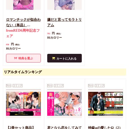
ロマンチックが似合わ
嫌だと言ってモラトリ
ない（単品）
アム
【「fromRED6周年」
fromRED6周年記念フ
円
792
（税込）
記念フェア・対象商
ェア
Hiカロリー
品】
円
858
（税込）
Hiカロリー
特典を選ぶ
カートに入れる
リアルタイムランキング
New
コミック
New
コミック
New
コミック
【2冊セット商品】
君となら恋をしてみて
特級αの愛したΩ（2）