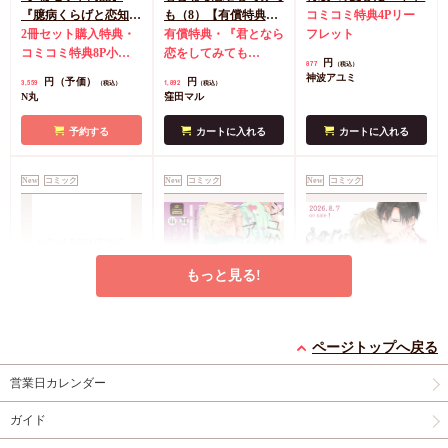
『臆病くらげと恋知ら
も（8）【有償特典・
コミコミ特典4Pリー
ず【有償】+柴崎さん
2冊セット購入特典・
学生証風カード2枚セ
有償特典・『君となら
フレット
のケモノみち【有
コミコミ特典8P小冊
ット】
恋をしてみても
円
877
（税込）
償】』【8/17締切！予
子＆ミニクリアカード
（8）』学生証風カー
神波アユミ
円（予価）
円
3,559
1,892
（税込）
（税込）
約キャンペーン(抽■
2枚
有償特典・『臆病
ド2枚セット
コミコミ
N丸
窪田マル
選)】
くらげと恋知らず』お
特典4Pリーフレット
となの公式同人誌
有
予約する
カートに入れる
カートに入れる
償特典・『柴崎さんの
ケモノみち』スライド
New
コミック
New
コミック
New
コミック
アクリルカードキーホ
ルダー
封入特典・描
き下ろし撮り合いっこ
チェキランダム2枚(全
4種)
店舗共通特典ペ
もっと見る!
ーパー2枚
エンドロールは地獄ま
シュガーアピール【有
うなじに恋の痕【有償
で（3）【有償特典・
償特典・小冊子】
特典・小冊子】
ページトップへ戻る
小冊子＋箔押しA5ア
有償特典・『エンドロ
有償特典・『シュガー
有償特典・『うなじに
営業日カレンダー
クリルボード】
ールは地獄まで
アピール』12P小冊子
恋の痕』12P小冊子
（3）』小冊子
有償特
コミコミ特典4Pリー
円（予価）
円（予価）
円
3,894
1,226
1,295
（税込）
（税込）
（税込）
ガイド
典・『エンドロールは
フレット
コミコミ特
三ツ星しずく
ひなこ
永乃あづみ
地獄まで（3）』箔押
典ミニイラストカード