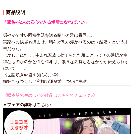
商品説明
「家族が2人の安心できる場所になればいい」
穏やかで甘い同棲生活を送る晴斗と雅は番同士。
実家への挨拶も済ませ、晴斗が思い浮かべるのは＜結婚＞という未
来だった。
しかし、Ωとして生まれ家族に捨てられた雅にとってその選択が幸
福なものなのかと悩む晴斗は、素直な気持ちをなかなか伝えられず
にいてーー。
《世話焼きα×愛を知らないΩ》
繊細でうつくしい究極の運命愛、ついに完結！
《咲本﨑先生のほかの作品はこちらでチェック♪》
▼フェアの詳細はこちら♪