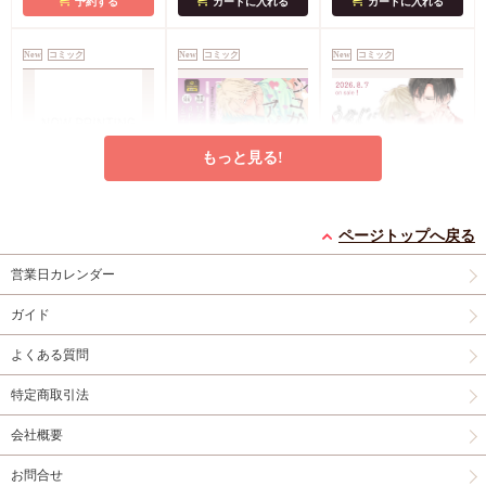
予約する
カートに入れる
カートに入れる
償特典・『柴崎さんの
ケモノみち』スライド
New
コミック
New
コミック
New
コミック
アクリルカードキーホ
ルダー
封入特典・描
き下ろし撮り合いっこ
チェキランダム2枚(全
4種)
店舗共通特典ペ
もっと見る!
ーパー2枚
エンドロールは地獄ま
シュガーアピール【有
うなじに恋の痕【有償
で（3）【有償特典・
償特典・小冊子】
特典・小冊子】
ページトップへ戻る
小冊子＋箔押しA5ア
有償特典・『エンドロ
有償特典・『シュガー
有償特典・『うなじに
営業日カレンダー
クリルボード】
ールは地獄まで
アピール』12P小冊子
恋の痕』12P小冊子
（3）』小冊子
有償特
コミコミ特典4Pリー
円（予価）
円（予価）
円
3,894
1,226
1,295
（税込）
（税込）
（税込）
ガイド
典・『エンドロールは
フレット
コミコミ特
三ツ星しずく
ひなこ
永乃あづみ
地獄まで（3）』箔押
典ミニイラストカード
よくある質問
しA5アクリルボード
予約する
予約する
カートに入れる
コミコミ特典8P小冊
特定商取引法
子
コミコミ特典雑誌
New
コミック
New
コミック
New
コミック
風A5イラストカード
会社概要
お問合せ