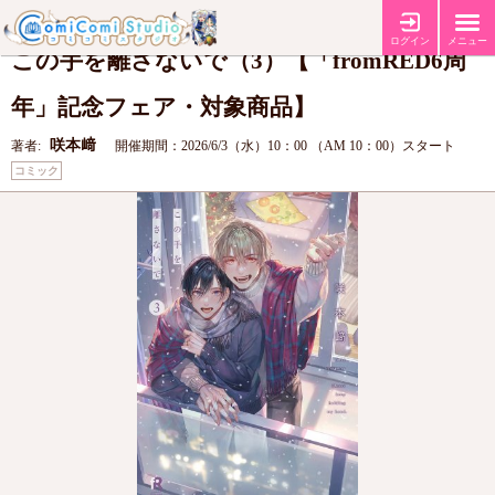
【fromRED6周年記念フェア】
フェア
ログイン
メニュー
この手を離さないで（3）【「fromRED6周
年」記念フェア・対象商品】
咲本﨑
著者:
開催期間：2026/6/3（水）10：00 （AM 10：00）スタート
コミック