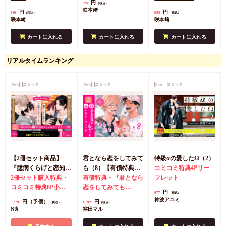
円
825
（税込）
咲本﨑
円
円
880
858
（税込）
（税込）
咲本﨑
咲本﨑
カートに入れる
カートに入れる
カートに入れる
リアルタイムランキング
New
コミック
New
コミック
New
コミック
【2冊セット商品】
君となら恋をしてみて
特級αの愛したΩ（2）
『臆病くらげと恋知ら
も（8）【有償特典・
コミコミ特典4Pリー
ず【有償】+柴崎さん
2冊セット購入特典・
学生証風カード2枚セ
有償特典・『君となら
フレット
のケモノみち【有
コミコミ特典8P小冊
ット】
恋をしてみても
円
877
（税込）
償】』【8/17締切！予
子＆ミニクリアカード
（8）』学生証風カー
神波アユミ
円（予価）
円
3,559
1,892
（税込）
（税込）
約キャンペーン(抽■
2枚
有償特典・『臆病
ド2枚セット
コミコミ
N丸
窪田マル
選)】
くらげと恋知らず』お
特典4Pリーフレット
となの公式同人誌
有