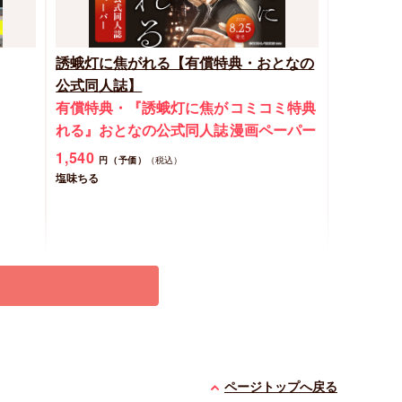
誘蛾灯に焦がれる【有償特典・おとなの
公式同人誌】
有償特典・『誘蛾灯に焦が
コミコミ特典
れる』おとなの公式同人誌
漫画ペーパー
1,540
円（予価）
（税込）
塩味ちる
予約する
New
コミック
ページトップへ戻る