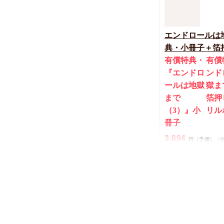
エンドロールは
典・小冊子＋箔
有償特典・
有償
『エンドロ
ンド
ールは地獄
獄ま
まで
箔押
（3）』小
リル
冊子
3,894
円（予価）
（
三ツ星しずく
New
コミック