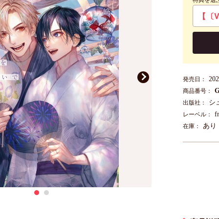
特典を選
20
発売日：
G
商品番号：
シ
出版社：
f
レーベル：
あり
在庫：