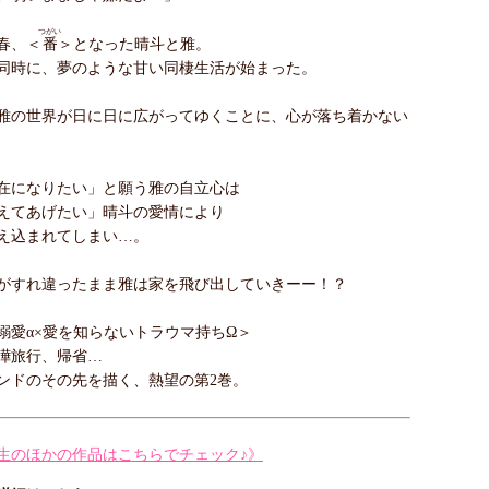
つがい
春、＜
番
＞となった晴斗と雅。
同時に、夢のような甘い同棲生活が始まった。
雅の世界が日に日に広がってゆくことに、心が落ち着かない
在になりたい」と願う雅の自立心は
えてあげたい」晴斗の愛情により
え込まれてしまい…。
がすれ違ったまま雅は家を飛び出していきーー！？
溺愛α×愛を知らないトラウマ持ちΩ＞
嘩旅行、帰省…
ンドのその先を描く、熱望の第2巻。
生のほかの作品はこちらでチェック♪》