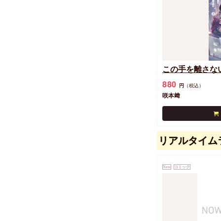
この手を離さな
880
円
（税込）
咲本﨑
リアルタイム
New
コミック