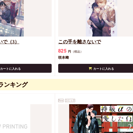
いで（3）
この手を離さないで
825
円
（税込）
咲本﨑
カートに入れる
カートに入れる
ランキング
New
コミック