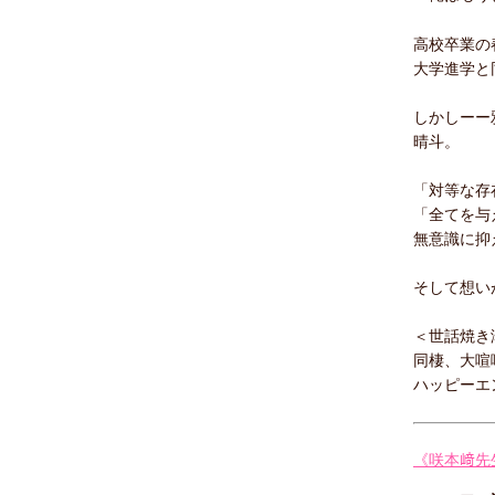
高校卒業の
大学進学と
しかしーー
晴斗。
「対等な存
「全てを与
無意識に抑
そして想い
＜世話焼き
同棲、大喧
ハッピーエ
《咲本﨑先