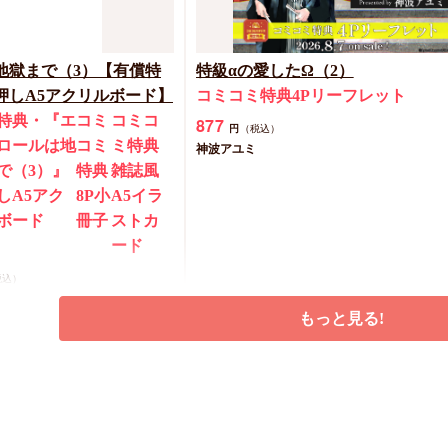
地獄まで（3）【有償特
特級αの愛したΩ（2）
押しA5アクリルボード】
コミコミ特典4Pリーフレット
特典・『エ
コミ
コミコ
877
円
（税込）
ロールは地
コミ
ミ特典
神波アユミ
で（3）』
特典
雑誌風
しA5アク
8P小
A5イラ
ボード
冊子
ストカ
ード
税込）
もっと見る!
予約する
カートに入れる
New
コミック