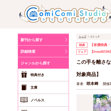
トップ
コミック
新刊から探す
【有償特典・
特典
詳細検索
【fromRE
フェア
この手を離さな
ジャンルから探す
対象商品】
特典付き
咲本﨑
著者:
開催期
文庫
ノベルス