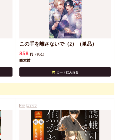
この手を離さないで（2）（単品）
858
円
（税込）
咲本﨑
カートに入れる
New
コミック