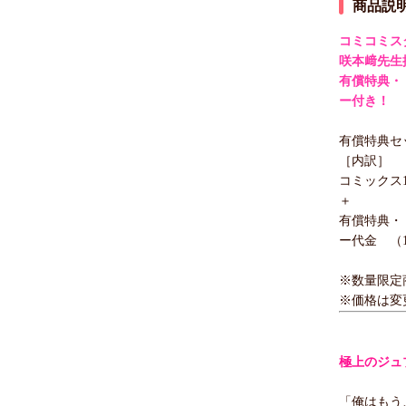
商品説
コミコミス
咲本﨑先生
有償特典・
ー付き！
有償特典セッ
［内訳］
コミックス
＋
有償特典・
ー代金 （1
※数量限定
※価格は変
極上のジュ
「俺はもう