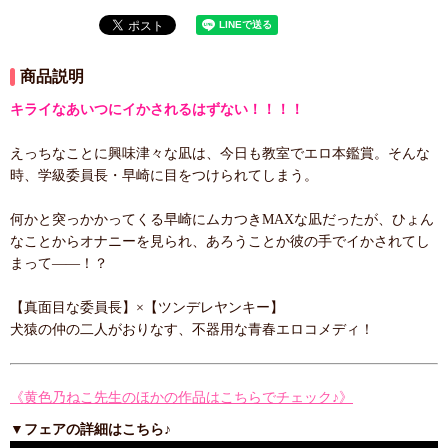
商品説明
キライなあいつにイかされるはずない！！！！
えっちなことに興味津々な凪は、今日も教室でエロ本鑑賞。そんな
時、学級委員長・早崎に目をつけられてしまう。
何かと突っかかってくる早崎にムカつきMAXな凪だったが、ひょん
なことからオナニーを見られ、あろうことか彼の手でイかされてし
まって――！？
【真面目な委員長】×【ツンデレヤンキー】
犬猿の仲の二人がおりなす、不器用な青春エロコメディ！
《黄色乃ねこ先生のほかの作品はこちらでチェック♪》
▼フェアの詳細はこちら♪