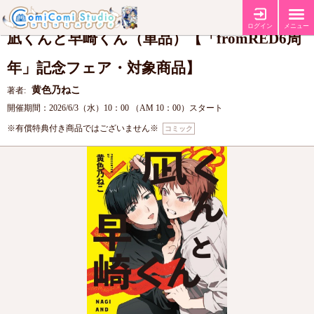
【fromRED6周年記念フェア】
フェア
ログイン
メニュー
凪くんと早崎くん（単品）【「fromRED6周
年」記念フェア・対象商品】
黄色乃ねこ
著者:
開催期間：2026/6/3（水）10：00 （AM 10：00）スタート
※有償特典付き商品ではございません※
コミック