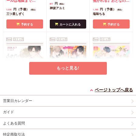
クリルボード】
ールは地獄まで
焦がれる』おとなの公
円
877
（税込）
（3）』小冊子
有償特
式同人誌
コミコミ特
神波アユミ
円（予価）
円（予価）
3,894
1,540
（税込）
（税込）
典・『エンドロールは
典漫画ペーパー
三ツ星しずく
塩味ちる
地獄まで（3）』箔押
しA5アクリルボード
予約する
カートに入れる
予約する
コミコミ特典8P小冊
子
コミコミ特典雑誌
New
コミック
New
コミック
New
コミック
風A5イラストカード
もっと見る!
うなじに恋の痕【有償
【2冊セット商品】
冷蔵庫にネギがあった
特典・小冊子】
『臆病くらげと恋知ら
カモカモ【有償特典・
ページトップへ戻る
有償特典・『うなじに
ず【有償】+柴崎さん
2冊セット購入特典・
小冊子】【予約キャン
有償特典・『冷蔵庫に
営業日カレンダー
恋の痕』12P小冊子
のケモノみち【有
コミコミ特典8P小冊
ペーン対象外・7/24か
ネギがあったカモカ
償】』【8/17締切！予
子＆ミニクリアカード
ら受付開始】
モ』12P小冊子
店舗共
円
円（予価）
円
1,295
3,559
1,259
（税込）
（税込）
（税込）
ガイド
約キャンペーン(抽■
2枚
有償特典・『臆病
通特典カラーペーパー
永乃あづみ
N丸
三島ピタリ
選)】
くらげと恋知らず』お
よくある質問
となの公式同人誌
有
カートに入れる
予約する
カートに入れる
償特典・『柴崎さんの
特定商取引法
ケモノみち』スライド