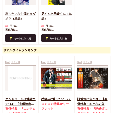
恋したいなら僕じゃダ
凪くんと早崎くん（単
メ？（単品）
品）
円
円
869
880
（税込）
（税込）
黄色乃ねこ
黄色乃ねこ
カートに入れる
カートに入れる
リアルタイムランキング
New
コミック
New
コミック
New
コミック
エンドロールは地獄ま
特級αの愛したΩ（2）
誘蛾灯に焦がれる【有
で（3）【有償特典・
コミコミ特典4Pリー
償特典・おとなの公式
小冊子＋箔押しA5ア
有償特典・『エンドロ
フレット
同人誌】
有償特典・『誘蛾灯に