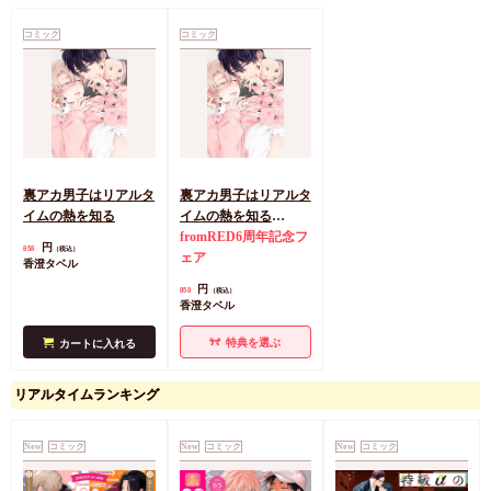
コミック
コミック
裏アカ男子はリアルタ
裏アカ男子はリアルタ
イムの熱を知る
イムの熱を知る
【「fromRED6周年」
fromRED6周年記念フ
円
858
（税込）
記念フェア・対象商
ェア
香澄タベル
品】
円
858
（税込）
香澄タベル
特典を選ぶ
カートに入れる
リアルタイムランキング
New
コミック
New
コミック
New
コミック