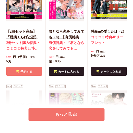
【2冊セット商品】
君となら恋をしてみて
特級αの愛したΩ（2）
『臆病くらげと恋知ら
も（8）【有償特典・
コミコミ特典4Pリー
ず【有償】+柴崎さん
2冊セット購入特典・
学生証風カード2枚セ
有償特典・『君となら
フレット
のケモノみち【有
コミコミ特典8P小冊
ット】
恋をしてみても
円
877
（税込）
償】』【8/17締切！予
子＆ミニクリアカード
（8）』学生証風カー
神波アユミ
円（予価）
円
3,559
1,892
（税込）
（税込）
約キャンペーン(抽■
2枚
有償特典・『臆病
ド2枚セット
コミコミ
N丸
窪田マル
選)】
くらげと恋知らず』お
特典4Pリーフレット
となの公式同人誌
有
予約する
カートに入れる
カートに入れる
償特典・『柴崎さんの
ケモノみち』スライド
New
コミック
New
コミック
New
コミック
アクリルカードキーホ
ルダー
封入特典・描
き下ろし撮り合いっこ
チェキランダム2枚(全
4種)
店舗共通特典ペ
もっと見る!
ーパー2枚
エンドロールは地獄ま
シュガーアピール【有
うなじに恋の痕【有償