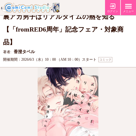
【fromRED6周年記念フェア】
フェア
ログイン
メニュー
裏アカ男子はリアルタイムの熱を知る
【「fromRED6周年」記念フェア・対象商
品】
香澄タベル
著者:
開催期間：2026/6/3（水）10：00 （AM 10：00）スタート
コミック