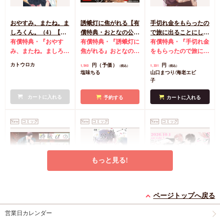
おやすみ、またね。ま
誘蛾灯に焦がれる【有
手切れ金をもらったの
しろくん。（4）【有
償特典・おとなの公式
で旅に出ることにした
償特典・おとなの公式
有償特典・『おやす
同人誌】
有償特典・『誘蛾灯に
（1）【有償特典・漫
有償特典・『手切れ金
同人誌】【8/7締切！
み、またね。ましろく
焦がれる』おとなの公
画＆SS小冊子】
をもらったので旅に出
予約キャンペーン(抽■
ん。（4）』おとなの
式同人誌
コミコミ特
ることにした（1）』
円（予価）
円
カトウロカ
1,540
1,331
（税込）
（税込）
選)】
公式同人誌
コミコミ
典漫画ペーパー
漫画＆SS12P小冊子
コ
塩味ちる
山口まつり/海老エビ
特典4Pリーフレット
ミコミ特典漫画＆SS
子
店舗共通特典ペーパー
リーフレット
店舗共
初版限定カメラロール
カートに入れる
通特典マンガカード
予約する
カートに入れる
風ステッカーランダム
1枚（全2種）
New
コミック
New
コミック
New
コミック
もっと見る!
特級αの愛したΩ（2）
久我慶一と高嶺の夫
セブンティーンシロッ
ページトップへ戻る
コミコミ特典4Pリー
【有償特典・小冊子】
プス（2）【有償特
フレット
有償特典・『久我慶一
典・ダイカットアクリ
有償特典・『セブンテ
営業日カレンダー