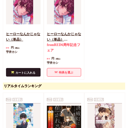
ヒーローなんかじゃな
ヒーローなんかじゃな
い（単品）
い（単品）
【「fromRED6周年」
fromRED6周年記念フ
円
814
（税込）
記念フェア・対象商
ェア
宇井カシ
品】
円
814
（税込）
宇井カシ
特典を選ぶ
カートに入れる
リアルタイムランキング
New
コミック
New
コミック
New
コミック