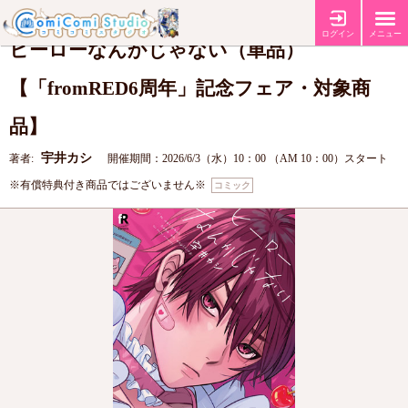
【fromRED6周年記念フェア】
フェア
ログイン
メニュー
ヒーローなんかじゃない（単品）
【「fromRED6周年」記念フェア・対象商
品】
宇井カシ
著者:
開催期間：2026/6/3（水）10：00 （AM 10：00）スタート
※有償特典付き商品ではございません※
コミック