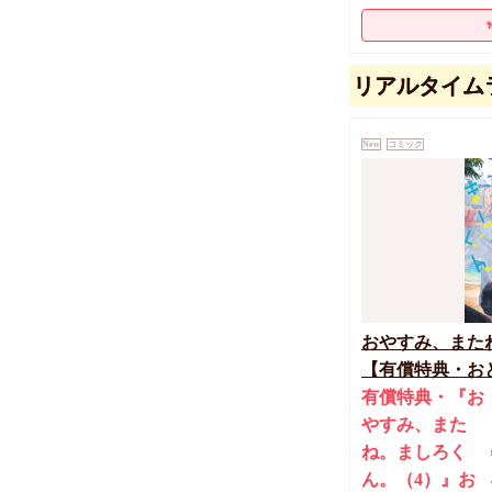
リアルタイム
New
コミック
おやすみ、また
【有償特典・おと
締切！予約キャン
有償特典・『お
やすみ、また
ね。ましろく
ん。（4）』お