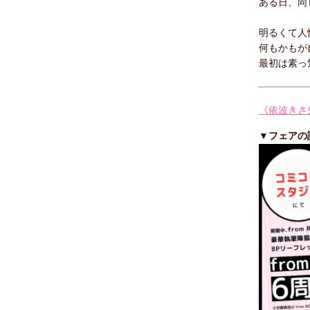
ある日、同
明るくて人
何もかもが
最初は素っ
《依波きさ
▼フェアの