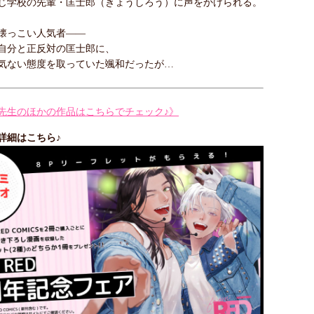
じ学校の先輩・匡士郎（きょうしろう）に声をかけられる。
懐っこい人気者――
自分と正反対の匡士郎に、
気ない態度を取っていた颯和だったが…
先生のほかの作品はこちらでチェック♪》
詳細はこちら♪