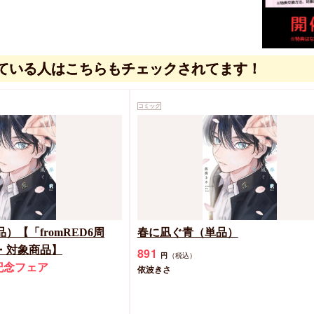
ている人はこちらもチェックされてます！
コミック
）【「fromRED6周
春に凪ぐ青（単品）
・対象商品】
891
円
（税込）
年記念フェア
依波きさ