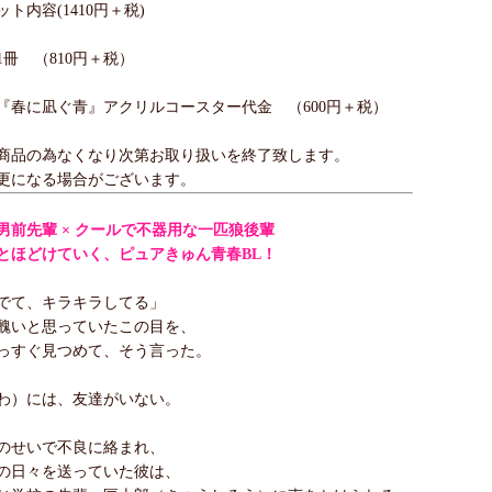
ト内容(1410円＋税)
冊 （810円＋税）
『春に凪ぐ青』アクリルコースター代金 （600円＋税）
商品の為なくなり次第お取り扱いを終了致します。
更になる場合がございます。
男前先輩 × クールで不器用な一匹狼後輩
とほどけていく、ピュアきゅん青春BL！
でて、キラキラしてる」
醜いと思っていたこの目を、
っすぐ見つめて、そう言った。
わ）には、友達がいない。
のせいで不良に絡まれ、
の日々を送っていた彼は、