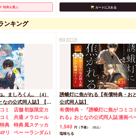
特典を選ぶ
カートに入れる
ランキング
New
コミック
ね。ましろくん。（4）
誘蛾灯に焦がれる【有償特典・お
なの公式同人誌】【8/7
公式同人誌】
ペーン(抽■選)】
コミ
店舗
初版限定カ
有償特典・『誘蛾灯に焦が
コミコ
コミ
共通
メラロール
れる』おとなの公式同人誌
漫画ペ
特典
特典
風ステッカ
1,540
円（予価）
（税込）
4Pリ
ペー
ーランダム1
塩味ちる