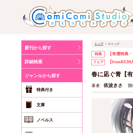
トップ
コミック
新刊から探す
【有償特典・
特典
詳細検索
【fromRE
フェア
春に凪ぐ青【有
ジャンルから探す
依波きさ
著者:
開
特典付き
文庫
ノベルス