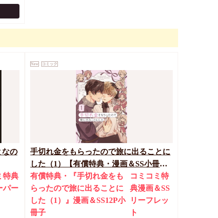
New
コミック
となの
手切れ金をもらったので旅に出ることに
した（1）【有償特典・漫画＆SS小冊
ミ特典
子】
有償特典・『手切れ金をも
コミコミ特
ーパー
らったので旅に出ることに
典漫画＆SS
した（1）』漫画＆SS12P小
リーフレッ
冊子
ト