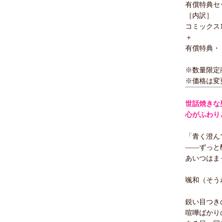
有償特典セッ
［内訳］
コミックス1
＋
有償特典・
※数量限定
※価格は変
世話焼きな
心がふわり
「青く澄ん
――ずっと
あいつはま
颯和（そう
鋭い目つき
喧嘩ばかり