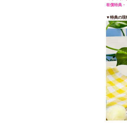
有償特典・
▼特典の現