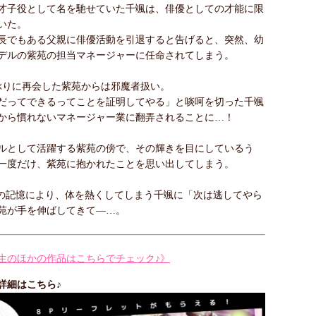
才子役として名を馳せていた千颯は、俳優としての才能に限
いた。
長でもある父親に俳優活動を引退すると告げると、突然、幼
デルの紫苑の担当マネージャーに任命されてしまう。
ぶりに再会した紫苑からは邪魔者扱い。
だってできるってことを証明してやる」と啖呵を切った千颯
から慣れないマネージャー業に翻弄されることに…！
ルとして活躍する紫苑の傍で、その輝きを目にしているう
一度だけ、紫苑に抱かれたことを思い出してしまう。
”の記憶により、体を熱くしてしまう千颯に「次は逃してやら
苑が手を伸ばしてきて―…。
生のほかの作品はこちらでチェック♪》
詳細はこちら♪