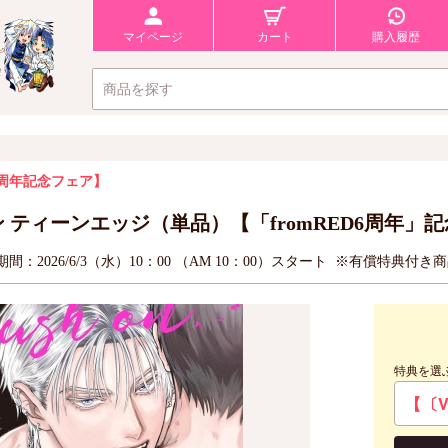
マイページ
カート
購入履歴
D6周年記念フェア】
ン ティーンエッジ（単品）【「fromRED6周年」
間：2026/6/3（水）10：00 （AM 10：00）スタート
※有償特典付き
特典を選