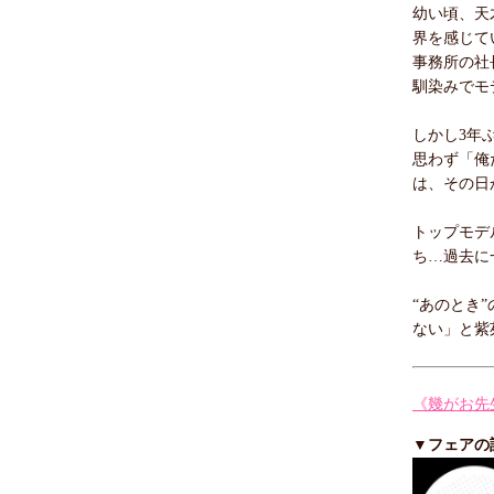
幼い頃、天
界を感じて
事務所の社
馴染みでモ
しかし3年
思わず「俺
は、その日
トップモデ
ち…過去に
“あのとき
ない」と紫
《幾がお先
▼フェアの