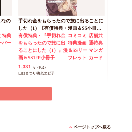
となの
手切れ金をもらったので旅に出ることに
した（1）【有償特典・漫画＆SS小冊
ミ特典
子】
有償特典・『手切れ金
コミコミ
店舗共
ーパー
をもらったので旅に出
特典漫画
通特典
ることにした（1）』漫
＆SSリー
マンガ
画＆SS12P小冊子
フレット
カード
1,331
円
（税込）
山口まつり/海老エビ子
カートに入れる
New
コミック
ページトップへ戻る