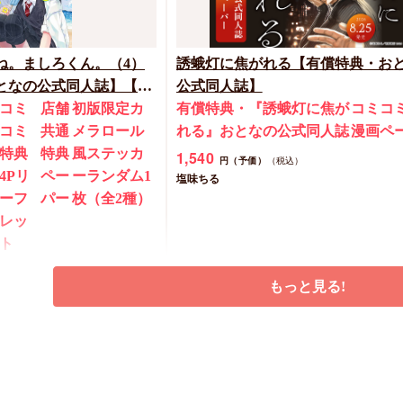
ね。ましろくん。（4）
誘蛾灯に焦がれる【有償特典・お
なの公式同人誌】【8/7
公式同人誌】
ペーン(抽■選)】
コミ
店舗
初版限定カ
有償特典・『誘蛾灯に焦が
コミコ
コミ
共通
メラロール
れる』おとなの公式同人誌
漫画ペ
特典
特典
風ステッカ
1,540
円（予価）
（税込）
4Pリ
ペー
ーランダム1
塩味ちる
ーフ
パー
枚（全2種）
レッ
ト
もっと見る!
カートに入れる
予約する
New
コミック