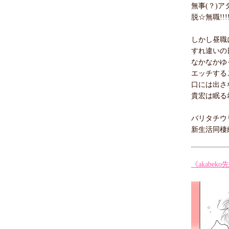
無事(？)
脱☆無職!!
しかし昼職
すれ違いの
なかなかゆ
エッチする
口には出さ
貴宏は眠る
バリタチウ
新生活同棲
《akabe