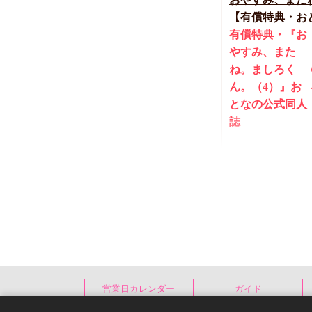
【有償特典・おと
締切！予約キャン
有償特典・『お
やすみ、また
ね。ましろく
ん。（4）』お
となの公式同人
誌
1,420
円（予価）
（
カトウロカ
New
コミック
営業日カレンダー
ガイド