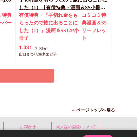
した（1）【有償特典・漫画＆SS小冊
ミ特典
子】
有償特典・『手切れ金をも
コミコミ特
ーパー
らったので旅に出ることに
典漫画＆SS
した（1）』漫画＆SS12P小
リーフレッ
冊子
ト
1,331
円
（税込）
山口まつり/海老エビ子
予約する
New
コミック
ページトップへ戻る
お問合せ
同人誌の委託について