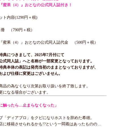
『蜜果（4）』おとなの公式同人誌付き！
ト内容(1290円＋税)
冊 （790円＋税）
『蜜果（4）』おとなの公式同人誌代金 （500円＋税）
特典につきまして、2025年7月付にて
公式同人誌」へと名称が一部変更となっております。
特典本体の表記は発売当初のままとなっておりますが、
および仕様に変更はございません。
商品の為なくなり次第お取り扱いを終了致します。
更になる場合がございます。
に触ったら…止まらなくなった」
ブ「ディアブロ」をクビになりホストを辞めた希雄。
店に移籍させられるかも!?という一悶着はあったものの…