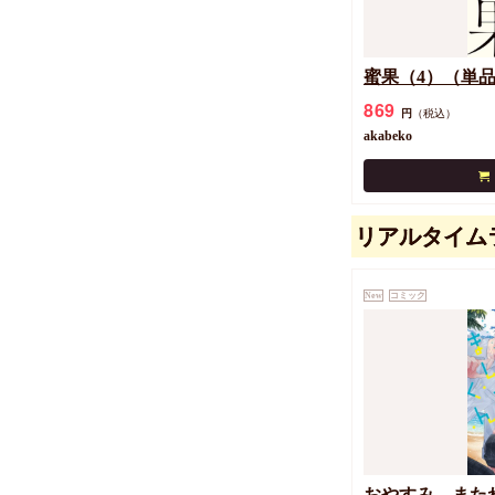
蜜果（4）（単
869
円
（税込）
akabeko
リアルタイム
New
コミック
おやすみ、また