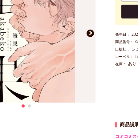
20
発売日：
G
商品番号：
シ
出版社：
f
レーベル：
あり
在庫：
商品説
コミコミス