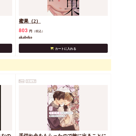
蜜果（2）
803
円
（税込）
akabeko
カートに入れる
New
コミック
となの
手切れ金をもらったので旅に出ることに