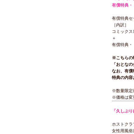
有償特典・
有償特典セッ
［内訳］
コミックス1
＋
有償特典・
※こちらの
「おとなの
なお、有償
特典の内容
※数量限定
※価格は変
「久しぶり
ホストクラ
女性用風俗