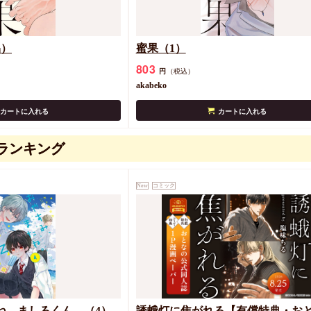
品）
蜜果（1）
803
円
（税込）
akabeko
カートに入れる
カートに入れる
ランキング
New
コミック
ね。ましろくん。（4）
誘蛾灯に焦がれる【有償特典・お