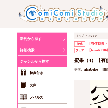
トップ
コミック
新刊から探す
【有償特典・
特典
詳細検索
【fromRE
フェア
蜜果（4）【有
ジャンルから探す
akabeko
著者:
開催
特典付き
文庫
ノベルス