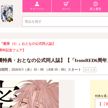
マイページ
カート
購入履歴
『蜜果（4）』おとなの公式同人誌】
D6周年記念フェア】
償特典・おとなの公式同人誌】【「fromRED6周
期間：2026/6/3（水）10：00 （AM 10：00）スタート
コミック
特典を選