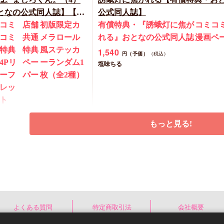
なの公式同人誌】【8/7
公式同人誌】
ペーン(抽■選)】
コミ
店舗
初版限定カ
有償特典・『誘蛾灯に焦が
コミコ
コミ
共通
メラロール
れる』おとなの公式同人誌
漫画ペ
特典
特典
風ステッカ
1,540
円（予価）
（税込）
4Pリ
ペー
ーランダム1
塩味ちる
ーフ
パー
枚（全2種）
レッ
ト
税込）
もっと見る!
予約する
予約する
New
コミック
よくある質問
特定商取引法
会社概要