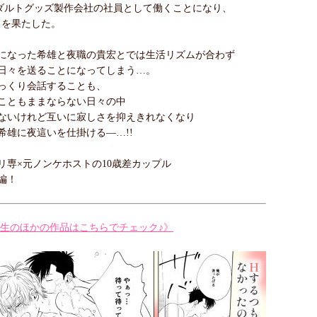
アダルトグッズ製作会社の社員として働くことになり、
!!を果たした。
になった希雄と夜職の貴宏とでは生活リズムが合わず
日々を送ることになってしまう…。
っくり会話することも、
こともままならない日々の中
ないけれど互いに寂しさを抑えきれなくなり
希雄に夜這いを仕掛ける―…!!
リ専×元ノンケホストの10歳差カップル
編！
ko先生のほかの作品はこちらでチェック♪》