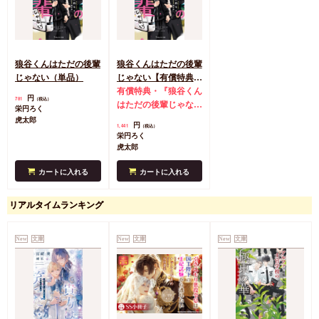
狼谷くんはただの後輩
狼谷くんはただの後輩
じゃない（単品）
じゃない【有償特典・
アクリルコースター】
有償特典・『狼谷くん
円
781
（税込）
はただの後輩じゃな
栄円ろく
い』アクリルコースタ
虎太郎
円
1,441
（税込）
ー
栄円ろく
虎太郎
カートに入れる
カートに入れる
リアルタイムランキング
New
文庫
New
文庫
New
文庫