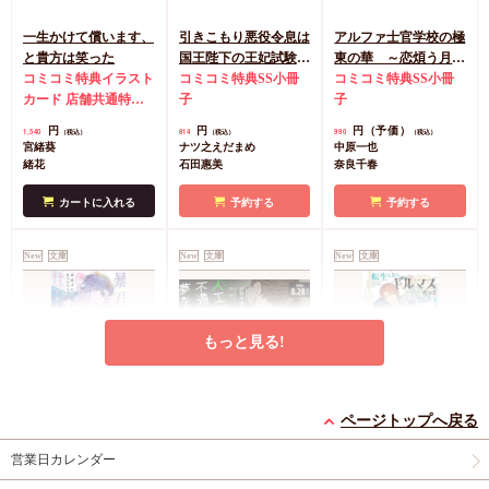
一生かけて償います、
引きこもり悪役令息は
アルファ士官学校の極
と貴方は笑った
国王陛下の王妃試験か
東の華 ～恋煩う月下
コミコミ特典イラスト
ら逃れたい
コミコミ特典SS小冊
美人～（単品）
コミコミ特典SS小冊
カード
店舗共通特典
子
子
ペーパー
円
円
円（予価）
1,540
814
990
（税込）
（税込）
（税込）
宮緒葵
ナツ之えだまめ
中原一也
緒花
石田惠美
奈良千春
カートに入れる
予約する
予約する
New
文庫
New
文庫
New
文庫
もっと見る!
暴君アルファはお人好
人工知能は不遇な恋の
転生したらギルマスだ
ページトップへ戻る
しオメガを甘やかした
夢を見るか【有償特
った ～聖竜は黒髪の
い
コミコミ特典イラスト
典・アクリルコースタ
有償特典・『人工知能
騎士と結婚したい～
コミコミ特典SSペー
営業日カレンダー
カード
店舗共通特典
ー】
は不遇な恋の夢を見る
パー