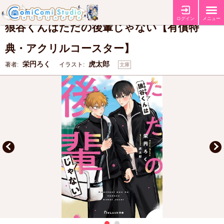
【有償特典・『狼谷くんはただの後輩じゃない』アクリルコースター】
特典
ログイン
メニュー
狼谷くんはただの後輩じゃない【有償特
典・アクリルコースター】
栄円ろく
虎太郎
著者:
イラスト:
文庫