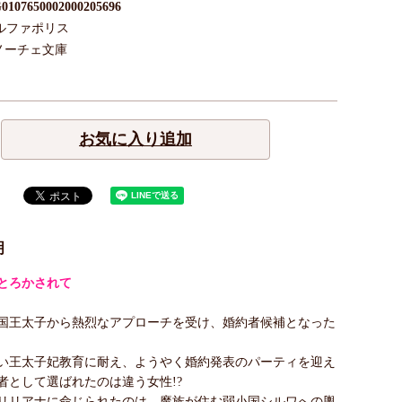
0107650002000205696
ルファポリス
ノーチェ文庫
お気に入り追加
明
とろかされて
国王太子から熱烈なアプローチを受け、婚約者候補となった
い王太子妃教育に耐え、ようやく婚約発表のパーティを迎え
者として選ばれたのは違う女性!?
リリアナに命じられたのは、魔族が住む弱小国シルワへの輿