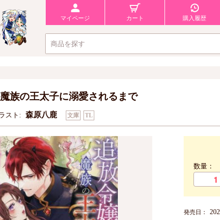
マイページ
カート
購入履歴
魔族の王太子に溺愛されるまで
森原八鹿
ラスト:
文庫
TL
数量：
20
発売日：