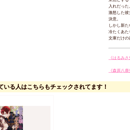
入れだった
激怒した彼
決意。
しかし新た
冷たくあた
文庫だけの
《はるみさ
《森原八鹿
ている人はこちらもチェックされてます！