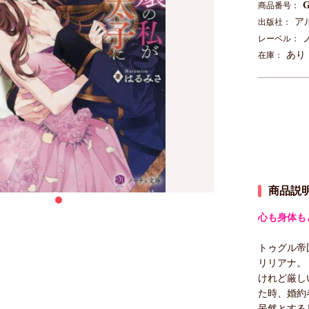
G
商品番号：
ア
出版社：
レーベル：
あり
在庫：
商品説
心も身体も
トゥグル帝
リリアナ。
けれど厳し
た時、婚約
呆然とする