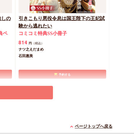
推しの
引きこもり悪役令息は国王陛下の王妃試
験から逃れたい
典ペ
コミコミ特典SS小冊子
814
円
（税込）
ナツ之えだまめ
石田惠美
予約する
New
文庫
ページトップへ戻る