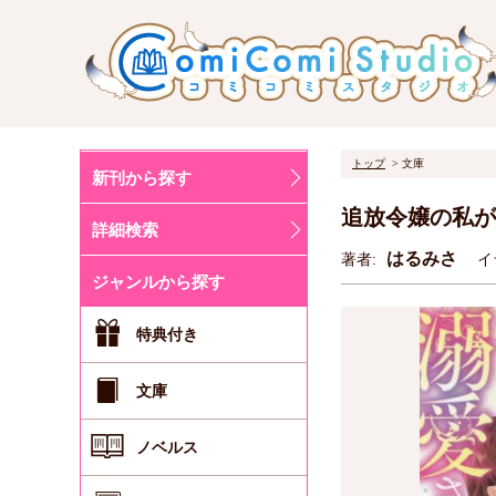
トップ
文庫
新刊から探す
追放令嬢の私が
詳細検索
はるみさ
著者:
イ
ジャンルから探す
特典付き
文庫
ノベルス