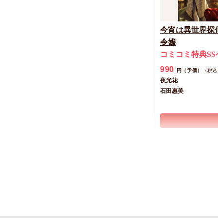
今宵は異世界探
令嬢
コミコミ特典SS
990
円（予価）
（税込
夜光花
石田惠美
New
文庫