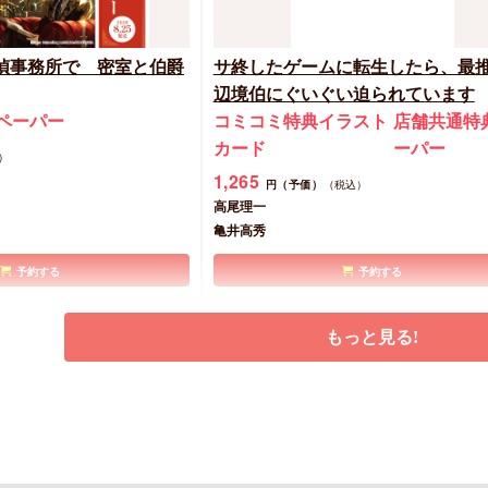
偵事務所で 密室と伯爵
サ終したゲームに転生したら、最
辺境伯にぐいぐい迫られています
ペーパー
コミコミ特典イラスト
店舗共通特
カード
ーパー
）
1,265
円（予価）
（税込）
高尾理一
亀井高秀
予約する
予約する
New
文庫
もっと見る!