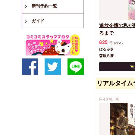
新刊予約一覧
ガイド
追放令嬢の私が
るまで
825
円
（税込）
はるみさ
森原八鹿
リアルタイム
New
文庫
一般