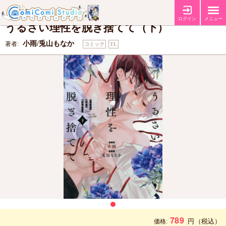
【店舗共通特典ペーパー(上下巻共通)】
特典
ログイン
メニュー
うるさい理性を脱ぎ捨てて（下）
小雨/兎山もなか
著者:
コミック
TL
789
円
（税込）
価格: