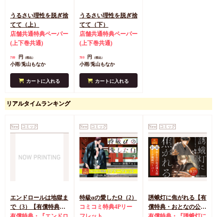
うるさい理性を脱ぎ捨
うるさい理性を脱ぎ捨
てて（上）
てて（下）
店舗共通特典ペーパー
店舗共通特典ペーパー
(上下巻共通)
(上下巻共通)
円
円
789
789
（税込）
（税込）
小雨/兎山もなか
小雨/兎山もなか
カートに入れる
カートに入れる
リアルタイムランキング
New
コミック
New
コミック
New
コミック
エンドロールは地獄ま
特級αの愛したΩ（2）
誘蛾灯に焦がれる【有
で（3）【有償特典・
コミコミ特典4Pリー
償特典・おとなの公式
小冊子＋箔押しA5ア
有償特典・『エンドロ
フレット
同人誌】
有償特典・『誘蛾灯に