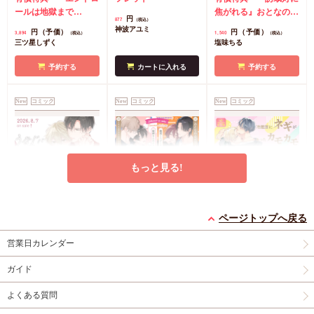
クリルボード】
ールは地獄まで
焦がれる』おとなの公
円
877
（税込）
（3）』小冊子
有償特
式同人誌
コミコミ特
神波アユミ
円（予価）
円（予価）
3,894
1,540
（税込）
（税込）
典・『エンドロールは
典漫画ペーパー
三ツ星しずく
塩味ちる
地獄まで（3）』箔押
しA5アクリルボード
予約する
カートに入れる
予約する
コミコミ特典8P小冊
子
コミコミ特典雑誌
New
コミック
New
コミック
New
コミック
風A5イラストカード
もっと見る!
うなじに恋の痕【有償
【2冊セット商品】
冷蔵庫にネギがあった
特典・小冊子】
『臆病くらげと恋知ら
カモカモ【有償特典・
ページトップへ戻る
有償特典・『うなじに
ず【有償】+柴崎さん
2冊セット購入特典・
小冊子】【予約キャン
有償特典・『冷蔵庫に
営業日カレンダー
恋の痕』12P小冊子
のケモノみち【有
コミコミ特典8P小冊
ペーン対象外・7/24か
ネギがあったカモカ
償】』【8/17締切！予
子＆ミニクリアカード
ら受付開始】
モ』12P小冊子
店舗共
円
円（予価）
円
1,295
3,559
1,259
（税込）
（税込）
（税込）
ガイド
約キャンペーン(抽■
2枚
有償特典・『臆病
通特典カラーペーパー
永乃あづみ
N丸
三島ピタリ
選)】
くらげと恋知らず』お
よくある質問
となの公式同人誌
有
カートに入れる
予約する
カートに入れる
償特典・『柴崎さんの