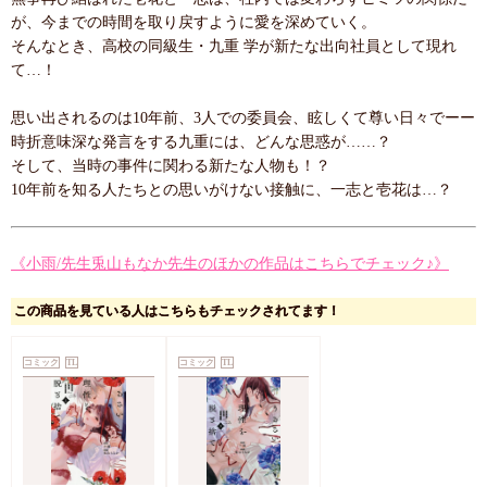
が、今までの時間を取り戻すように愛を深めていく。
そんなとき、高校の同級生・九重 学が新たな出向社員として現れ
て…！
思い出されるのは10年前、3人での委員会、眩しくて尊い日々でーー
時折意味深な発言をする九重には、どんな思惑が……？
そして、当時の事件に関わる新たな人物も！？
10年前を知る人たちとの思いがけない接触に、一志と壱花は…？
《小雨/先生兎山もなか先生のほかの作品はこちらでチェック♪》
この商品を見ている人はこちらもチェックされてます！
コミック
TL
コミック
TL