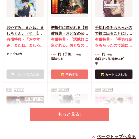
おやすみ、またね。ま
誘蛾灯に焦がれる【有
手切れ金をもらったの
しろくん。（4）【有
償特典・おとなの公式
で旅に出ることにした
償特典・おとなの公式
有償特典・『おやす
同人誌】
有償特典・『誘蛾灯に
（1）【有償特典・漫
有償特典・『手切れ金
同人誌】【8/7締切！
み、またね。ましろく
焦がれる』おとなの公
画＆SS小冊子】
をもらったので旅に出
予約キャンペーン(抽■
ん。（4）』おとなの
式同人誌
コミコミ特
ることにした（1）』
円（予価）
円
カトウロカ
1,540
1,331
（税込）
（税込）
選)】
公式同人誌
コミコミ
典漫画ペーパー
漫画＆SS12P小冊子
コ
塩味ちる
山口まつり/海老エビ
特典4Pリーフレット
ミコミ特典漫画＆SS
子
店舗共通特典ペーパー
リーフレット
店舗共
初版限定カメラロール
カートに入れる
通特典マンガカード
予約する
カートに入れる
風ステッカーランダム
1枚（全2種）
New
コミック
New
コミック
New
コミック
もっと見る!
特級αの愛したΩ（2）
久我慶一と高嶺の夫
セブンティーンシロッ
ページトップへ戻る