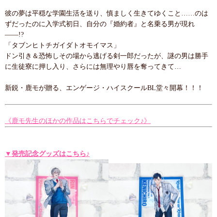
彼の夢は平穏な学園生活を送り、慎ましく生きてゆくこと……のは
ずだったのに入学式初日、自分の『婚約者』と名乗る男が現れ
――!?
「タブンヒトチガイダトオモイマス」
ドン引き＆恐怖しその場から逃げる剣一郎だったが、謎の男は勝手
に生徒寮に押し入り、さらには無理やり唇を奪ってきて…
新鋭・鹿モが贈る、エンゲージ・ハイスクールBL堂々開幕！！！
《鹿モ先生のほかの作品はこちらでチェック♪》
▼発売記念グッズはこちら♪