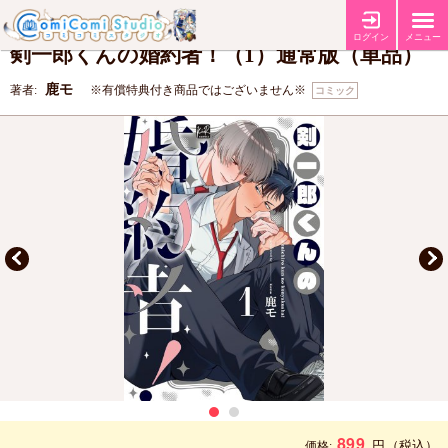
【コミコミ特典4Pリーフレット】
【店舗共通特典ペーパー】
特典
ログイン
メニュー
剣一郎くんの婚約者！（1）通常版（単品）
鹿モ
著者:
※有償特典付き商品ではございません※
コミック
899
円
（税込）
価格: