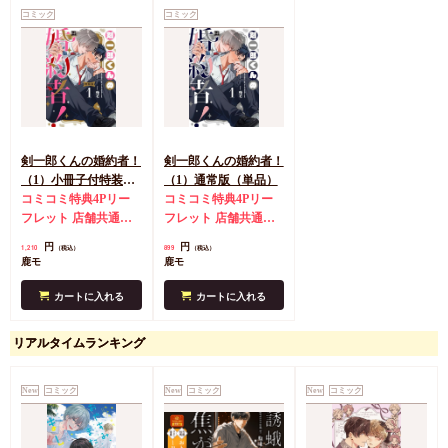
コミック
コミック
剣一郎くんの婚約者！
剣一郎くんの婚約者！
（1）小冊子付特装版
（1）通常版（単品）
（単品）
コミコミ特典4Pリー
コミコミ特典4Pリー
フレット
店舗共通特
フレット
店舗共通特
典ペーパー
典ペーパー
円
円
1,210
899
（税込）
（税込）
鹿モ
鹿モ
カートに入れる
カートに入れる
リアルタイムランキング
New
コミック
New
コミック
New
コミック