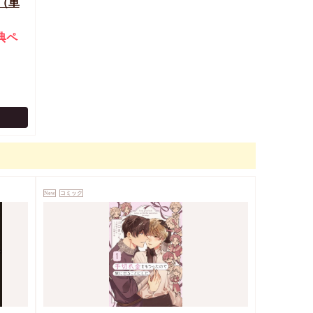
（単
典ペ
New
コミック