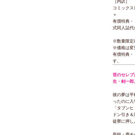
［内訳］
コミックス1
＋
有償特典・
式同人誌代
※数量限定
※価格は変
有償特典・
す。
世のセレブ
生・剣一郎
彼の夢は平
ったのに入
「タブンヒ
ドン引き＆
徒寮に押し
新鋭・鹿モ