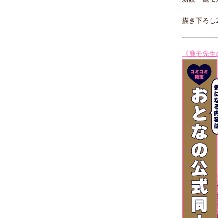
描き下ろし
《鹿モ先生