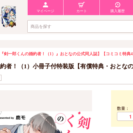
マイページ
カート
購入履歴
『剣一郎くんの婚約者！（1）』おとなの公式同人誌】
【コミコミ特典4
約者！（1）小冊子付特装版【有償特典・おとな
ク
数量：