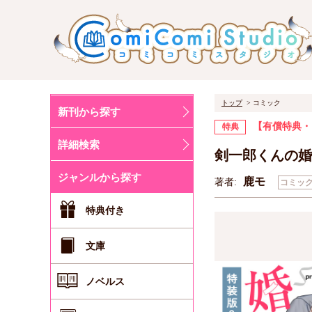
トップ
コミック
新刊から探す
【有償特典・
特典
詳細検索
剣一郎くんの婚
ジャンルから探す
鹿モ
著者:
コミッ
特典付き
文庫
ノベルス