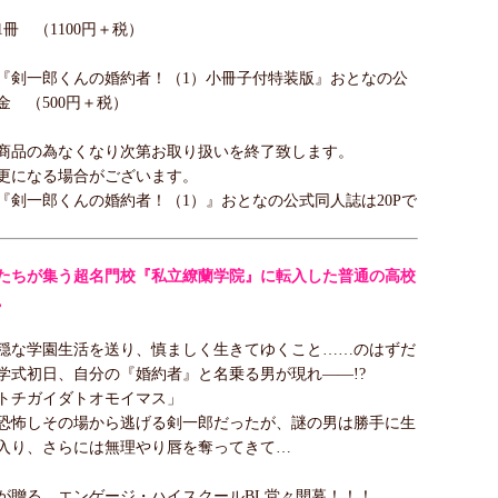
冊 （1100円＋税）
『剣一郎くんの婚約者！（1）小冊子付特装版』おとなの公
金 （500円＋税）
商品の為なくなり次第お取り扱いを終了致します。
更になる場合がございます。
『剣一郎くんの婚約者！（1）』おとなの公式同人誌は20Pで
たちが集う超名門校『私立繚蘭学院』に転入した普通の高校
。
穏な学園生活を送り、慎ましく生きてゆくこと……のはずだ
学式初日、自分の『婚約者』と名乗る男が現れ――!?
トチガイダトオモイマス」
恐怖しその場から逃げる剣一郎だったが、謎の男は勝手に生
入り、さらには無理やり唇を奪ってきて…
が贈る、エンゲージ・ハイスクールBL堂々開幕！！！