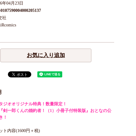
26年04月23日
0107590004000205137
交社
iRcomics
お気に入り追加
明
タジオオリジナル特典！数量限定！
『剣一郎くんの婚約者！（1）小冊子付特装版』おとなの公
き！
ト内容(1600円＋税)