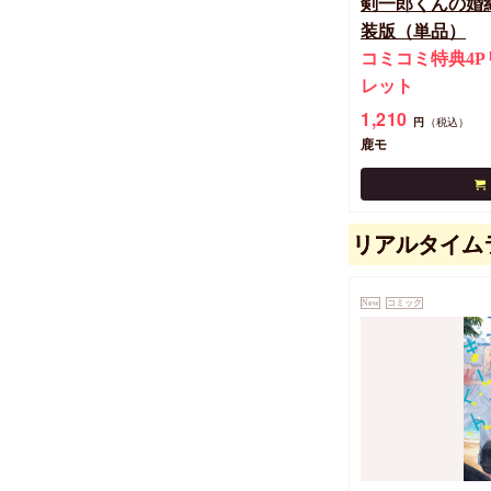
剣一郎くんの婚
装版（単品）
コミコミ特典4P
レット
1,210
円
（税込）
鹿モ
リアルタイム
New
コミック