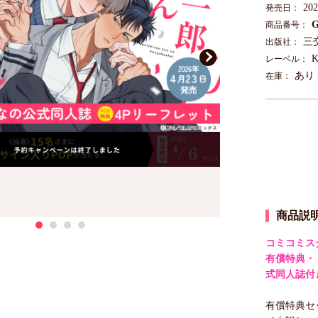
20
発売日：
G
商品番号：
三
出版社：
K
レーベル：
あり
在庫：
商品説
コミコミス
有償特典・
式同人誌付
有償特典セッ