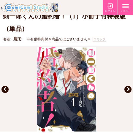
【コミコミ特典4Pリーフレット】
【店舗共通特典ペーパー】
特典
ログイン
メニュー
剣一郎くんの婚約者！（1）小冊子付特装版
（単品）
鹿モ
著者:
※有償特典付き商品ではございません※
コミック