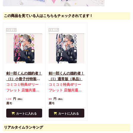
この商品を見ている人はこちらもチェックされてます！
コミック
コミック
剣一郎くんの婚約者！
剣一郎くんの婚約者！
（1）小冊子付特装版
（1）通常版（単品）
（単品）
コミコミ特典4Pリー
コミコミ特典4Pリー
フレット
店舗共通特
フレット
店舗共通特
典ペーパー
典ペーパー
円
円
1,210
899
（税込）
（税込）
鹿モ
鹿モ
カートに入れる
カートに入れる
リアルタイムランキング