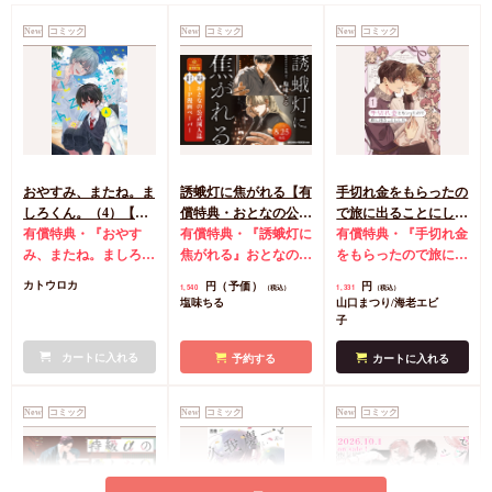
New
コミック
New
コミック
New
コミック
おやすみ、またね。ま
誘蛾灯に焦がれる【有
手切れ金をもらったの
しろくん。（4）【有
償特典・おとなの公式
で旅に出ることにした
償特典・おとなの公式
有償特典・『おやす
同人誌】
有償特典・『誘蛾灯に
（1）【有償特典・漫
有償特典・『手切れ金
同人誌】【8/7締切！
み、またね。ましろく
焦がれる』おとなの公
画＆SS小冊子】
をもらったので旅に出
予約キャンペーン(抽■
ん。（4）』おとなの
式同人誌
コミコミ特
ることにした（1）』
円（予価）
円
カトウロカ
1,540
1,331
（税込）
（税込）
選)】
公式同人誌
コミコミ
典漫画ペーパー
漫画＆SS12P小冊子
コ
塩味ちる
山口まつり/海老エビ
特典4Pリーフレット
ミコミ特典漫画＆SS
子
店舗共通特典ペーパー
リーフレット
店舗共
初版限定カメラロール
カートに入れる
通特典マンガカード
予約する
カートに入れる
風ステッカーランダム
1枚（全2種）
New
コミック
New
コミック
New
コミック