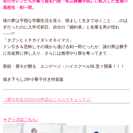
世のセレブたちが集う超名門校『私立繚蘭学院』に転入した普通の
高校生・剣一郎。
彼の夢は平穏な学園生活を送り、慎ましく生きてゆくこと……のは
ずだったのに入学式初日、自分の『婚約者』と名乗る男が現れ
――!?
「タブンヒトチガイダトオモイマス」
ドン引き＆恐怖しその場から逃げる剣一郎だったが、謎の男は勝手
に生徒寮に押し入り、さらには無理やり唇を奪ってきて…
新鋭・鹿モが贈る、エンゲージ・ハイスクールBL堂々開幕！！！
描き下ろし28P小冊子付き特装版
《鹿モ先生のほかの作品はこちらでチェック♪》
▼グッズはこちら♪