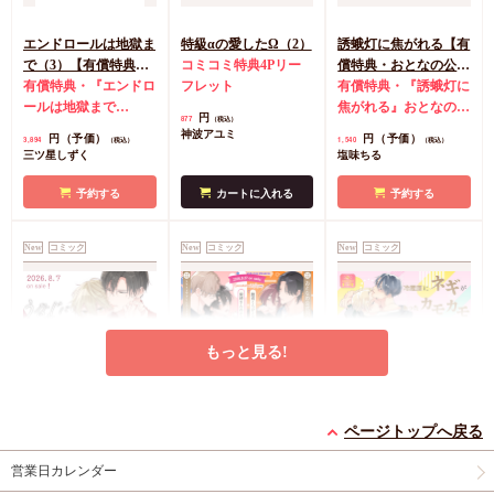
エンドロールは地獄ま
特級αの愛したΩ（2）
誘蛾灯に焦がれる【有
で（3）【有償特典・
コミコミ特典4Pリー
償特典・おとなの公式
小冊子＋箔押しA5ア
有償特典・『エンドロ
フレット
同人誌】
有償特典・『誘蛾灯に
クリルボード】
ールは地獄まで
焦がれる』おとなの公
円
877
（税込）
（3）』小冊子
有償特
式同人誌
コミコミ特
神波アユミ
円（予価）
円（予価）
3,894
1,540
（税込）
（税込）
典・『エンドロールは
典漫画ペーパー
三ツ星しずく
塩味ちる
地獄まで（3）』箔押
しA5アクリルボード
予約する
カートに入れる
予約する
コミコミ特典8P小冊
子
コミコミ特典雑誌
New
コミック
New
コミック
New
コミック
風A5イラストカード
もっと見る!
うなじに恋の痕【有償
【2冊セット商品】
冷蔵庫にネギがあった
特典・小冊子】
『臆病くらげと恋知ら
カモカモ【有償特典・
ページトップへ戻る
有償特典・『うなじに
ず【有償】+柴崎さん
2冊セット購入特典・
小冊子】【予約キャン
有償特典・『冷蔵庫に
営業日カレンダー
恋の痕』12P小冊子
のケモノみち【有
コミコミ特典8P小冊
ペーン対象外・7/24か
ネギがあったカモカ
償】』【8/17締切！予
子＆ミニクリアカード
ら受付開始】
モ』12P小冊子
店舗共