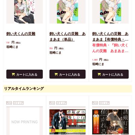
飼い犬くんの災難
飼い犬くんの災難 あ
飼い犬くんの災難 あ
まあま（単品）
まあま【有償特典・小
円
737
（税込）
冊子】
有償特典・『飼い犬く
垣崎にま
円
759
（税込）
んの災難 あまあま』
垣崎にま
小冊子
円
1,089
（税込）
垣崎にま
カートに入れる
カートに入れる
カートに入れる
リアルタイムランキング
New
コミック
New
コミック
New
コミック