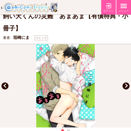
【有償特典・『飼い犬くんの災難 あまあま』小冊子】
特典
ログイン
メニュー
飼い犬くんの災難 あまあま【有償特典・小
冊子】
垣崎にま
著者:
コミック