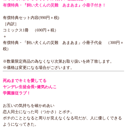
有償特典・『飼い犬くんの災難 あまあま』小冊子付き！
有償特典セット内容(990円＋税)
［内訳］
コミックス1冊 （690円＋税）
＋
有償特典・『飼い犬くんの災難 あまあま』小冊子代金 （300円＋
税）
※数量限定商品の為なくなり次第お取り扱いを終了致します。
※価格は変更になる場合がございます。
死ぬまでキミを愛してる
ヤンデレ生徒会長×健気わんこ
学園服従ラブ！
お互いの気持ちを確かめあい
恋人同士になった司（つかさ）とポチ。
ポチのこととなると周りが見えなくなる司だが、人に優しくできる
ようになってきた。