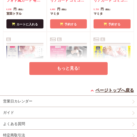
100dB 1』宮田トヲル
フォト風カード
有償
ト】（単品）【2026年
リアカード
コミコミ
ト】【有償特典・スラ
リアカード
コミコミ
先生描き下ろし小冊
特典・『ドラマCD 君
8月16日まで！早期予
特典キャストトーク音
イドアクリルキーホル
特典キャストトーク音
円
円
円
6,050
4,400
5,720
（税込）
（税込）
（税込）
子】
に注ぐ100dB 1』宮田
約キャンペーン実施】
源CD
ダー】【2026年8月16
源CD
有償特典・スラ
宮田トヲル
マミタ
マミタ
トヲル先生描き下ろし
日まで！早期予約キャ
イドアクリルキーホル
小冊子
ンペーン実施】
ダー
カートに入れる
予約する
予約する
CD
New
CD
New
CD
もっと見る!
ドラマCD 夜明けがい
ドラマCD ロスタイム
ドラマCD アオハルは
ちばん暗い
に餞を
愛し愛され【有償特
ページトップへ戻る
メーカー初回特典プチ
completeBOX【有償特
早期予約特典フォトグ
典・百瀬あん先生描き
コミコミ特典百瀬あん
営業日カレンダー
コミックス
スクエア
典・小冊子】【2026年
レイクリアカード
無
下ろしアクリルスタン
先生描き下ろし小冊子
フォト風カード
9月18日まで！早期予
償特典チェキ風ミニイ
ド】
有償特典・百瀬あん先
円
円
円
3,520
8,580
7,810
（税込）
（税込）
（税込）
ガイド
約キャンペーン実施】
ラストカード
有償特
生描き下ろしアクリル
山田ノノノ
ココミ
百瀬あん
典・小冊子
スタンド
よくある質問
カートに入れる
予約する
予約する
特定商取引法