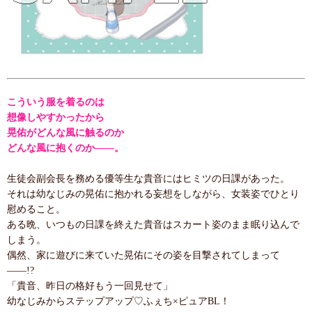
こういう服を着るのは
想像しやすかったから
晃佑がどんな風に触るのか
どんな風に抱くのか――。
生徒会副会長を務める優等生な貴音にはヒミツの日課があった。
それは幼なじみの晃佑に抱かれる妄想をしながら、女装姿でひとり
慰めること。
ある晩、いつもの日課を終えた貴音はスカート姿のまま眠り込んで
しまう。
偶然、家に遊びに来ていた晃佑にその姿を目撃されてしまって
――!?
「貴音、昨日の格好もう一回見せて」
幼なじみからステップアップ♡ふぇち×ピュアBL！