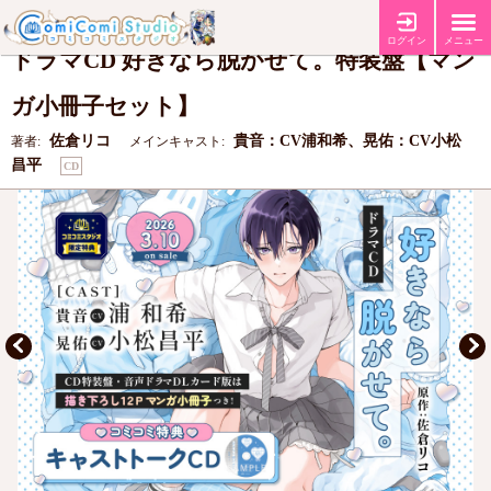
【コミコミ特典キャストトーク音源CD】
特典
ログイン
メニュー
ドラマCD 好きなら脱がせて。特装盤【マン
ガ小冊子セット】
佐倉リコ
貴音：CV浦和希、晃佑：CV小松
著者:
メインキャスト:
昌平
CD