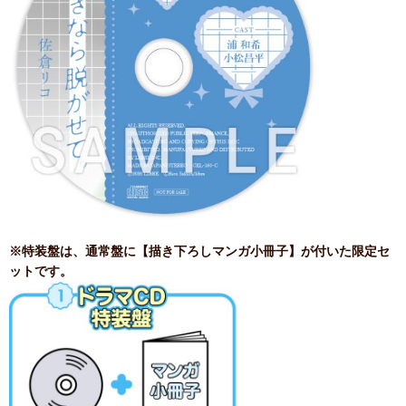
※特装盤は、通常盤に【描き下ろしマンガ小冊子】が付いた限定セ
ットです。