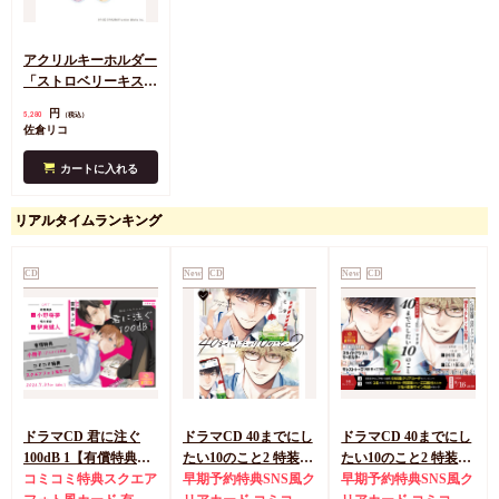
アクリルキーホルダー
「ストロベリーキス・
メルト」01/コンプリ
円
5,280
（税込）
ートセット(全6種)(既
佐倉リコ
存&描き下ろしイラス
ト)
カートに入れる
リアルタイムランキング
CD
New
CD
New
CD
ドラマCD 君に注ぐ
ドラマCD 40までにし
ドラマCD 40までにし
100dB 1【有償特典・
たい10のこと2 特装盤
たい10のこと2 特装盤
『ドラマCD 君に注ぐ
コミコミ特典スクエア
【マンガ小冊子セッ
早期予約特典SNS風ク
【マンガ小冊子セッ
早期予約特典SNS風ク