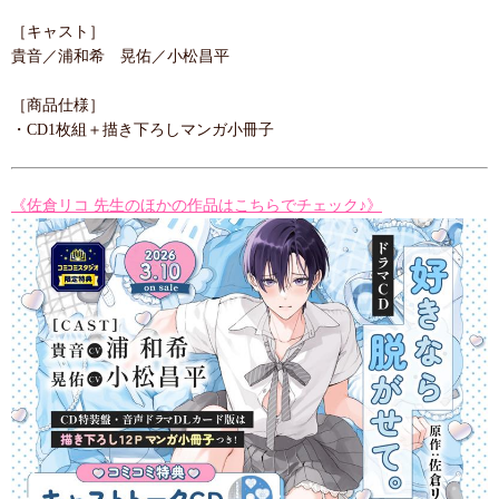
［キャスト］
貴音／浦和希 晃佑／小松昌平
［商品仕様］
・CD1枚組＋描き下ろしマンガ小冊子
《佐倉リコ 先生のほかの作品はこちらでチェック♪》