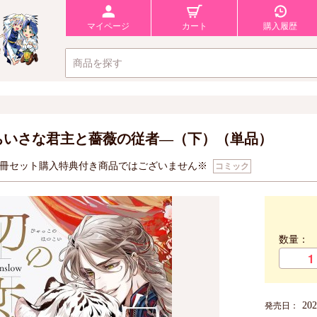
マイページ
カート
購入履歴
ちいさな君主と薔薇の従者―（下）（単品）
2冊セット購入特典付き商品ではございません※
コミック
数量：
20
発売日：