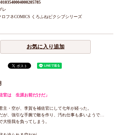
0103540004000205785
ブレ
クロフネCOMICS くろふねピクシブシリーズ
お気に入り追加
明
佐官は 生涯お前だけだ」
君主・空が、李賀を補佐官にして七年が経った。
だが、強引な手腕で敵を作り、汚れ仕事も多いようで…
で大怪我を負ってしまう。
代を迫られる空だが——