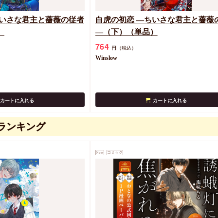
ちいさな君主と薔薇の従者
白虎の初恋 ―ちいさな君主と薔薇
）
―（下）（単品）
764
円
（税込）
Winslow
カートに入れる
カートに入れる
ランキング
New
コミック