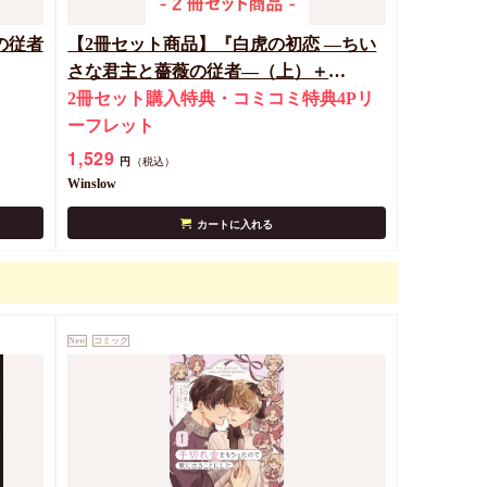
の従者
【2冊セット商品】『白虎の初恋 ―ちい
さな君主と薔薇の従者―（上）＋
（下）』
2冊セット購入特典・コミコミ特典4Pリ
ーフレット
1,529
円
（税込）
Winslow
カートに入れる
New
コミック