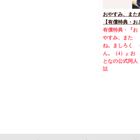
おやすみ、また
【有償特典・おと
締切！予約キャン
有償特典・『お
やすみ、また
ね。ましろく
ん。（4）』お
となの公式同人
誌
1,420
円（予価）
（
カトウロカ
New
コミック