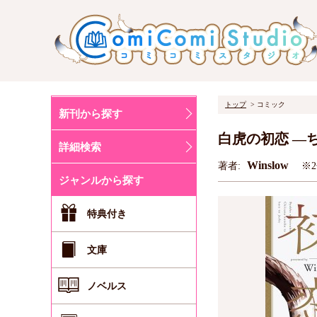
トップ
コミック
新刊から探す
白虎の初恋 ―
詳細検索
Winslow
著者:
※
ジャンルから探す
特典付き
文庫
ノベルス