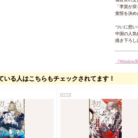
「李賀が戻
覚悟を決め
ついに想い
中国の人気
描き下ろし
《Winsl
ている人はこちらもチェックされてます！
コミック