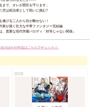
るまで、オレが西区を守ります」
た空は統治者として戦いに挑む!!
を遂げる二人から目が離せない！
作家が描く壮大な中華ファンタジー完結編
は、貴重な現代学園パロディ「対等じゃない関係」
ow先生のほかの作品はこちらでチェック♪》
コミック