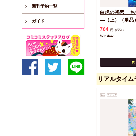
新刊予約一覧
白虎の初恋 ―
―（上）（単品
ガイド
764
円
（税込）
Winslow
リアルタイム
New
コミック