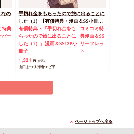
となの
手切れ金をもらったので旅に出ることに
した（1）【有償特典・漫画＆SS小冊
ミ特典
子】
有償特典・『手切れ金をも
コミコミ特
ーパー
らったので旅に出ることに
典漫画＆SS
した（1）』漫画＆SS12P小
リーフレッ
冊子
ト
1,331
円
（税込）
山口まつり/海老エビ子
予約する
New
コミック
ページトップへ戻る