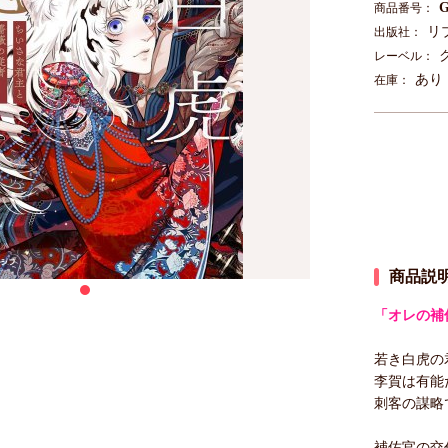
G
商品番号：
リ
出版社：
レーベル：
あり
在庫：
商品説
「オレの補
若き白虎の
李賀は有能
刺客の謀略
補佐官の交