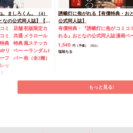
ね。ましろくん。（4）
誘蛾灯に焦がれる【有償特典・お
なの公式同人誌】【8/7
公式同人誌】
ペーン(抽■選)】
コミ
店舗
初版限定カ
有償特典・『誘蛾灯に焦が
コミコ
コミ
共通
メラロール
れる』おとなの公式同人誌
漫画ペ
特典
特典
風ステッカ
1,540
円（予価）
（税込）
4Pリ
ペー
ーランダム1
塩味ちる
ーフ
パー
枚（全2種）
レッ
ト
税込）
もっと見る!
予約する
予約する
New
コミック